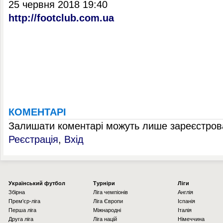
25 червня 2018 19:40
http://footclub.com.ua
КОМЕНТАРІ
Залишати коментарі можуть лише зареєстрова
Реєстрація
,
Вхід
Українcький футбол
Турніри
Ліги
Збірна
Ліга чемпіонів
Англія
Прем'єр-ліга
Ліга Європи
Іспанія
Перша ліга
Міжнародні
Італія
Друга ліга
Ліга націй
Німеччина