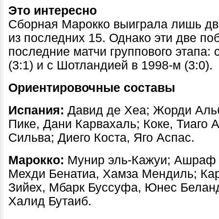
Это интересно
Сборная Марокко выиграла лишь дв
из последних 15. Однако эти две по
последние матчи группового этапа: 
(3:1) и с Шотландией в 1998-м (3:0).
Ориентировочные составы
Испания:
Давид де Хеа; Жорди Аль
Пике, Дани Карвахаль; Коке, Тиаго 
Сильва; Диего Коста, Яго Аспас.
Марокко:
Мунир эль-Кажуи; Ашраф 
Мехди Бенатиа, Хамза Мендиль; Ка
Зийех, Мбарк Буссуфа, Юнес Белан
Халид Бутаиб.