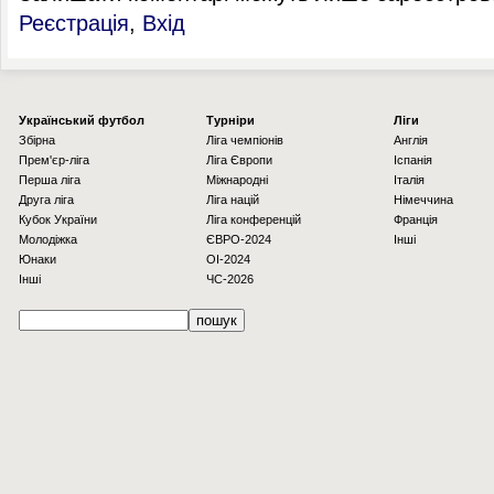
Реєстрація
,
Вхід
Українcький футбол
Турніри
Ліги
Збірна
Ліга чемпіонів
Англія
Прем'єр-ліга
Ліга Європи
Іспанія
Перша ліга
Міжнародні
Італія
Друга ліга
Ліга націй
Німеччина
Кубок України
Ліга конференцій
Франція
Молодіжка
ЄВРО-2024
Інші
Юнаки
OI-2024
Інші
ЧС-2026