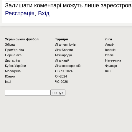
Залишати коментарі можуть лише зареєстрова
Реєстрація
,
Вхід
Українcький футбол
Турніри
Ліги
Збірна
Ліга чемпіонів
Англія
Прем'єр-ліга
Ліга Європи
Іспанія
Перша ліга
Міжнародні
Італія
Друга ліга
Ліга націй
Німеччина
Кубок України
Ліга конференцій
Франція
Молодіжка
ЄВРО-2024
Інші
Юнаки
OI-2024
Інші
ЧС-2026