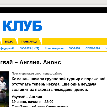
УПЛ-ПЕРЕХОДИ
СКРИЖАЛІ
ЄВРОКУБКИ
Зол
га ліга
Франція
ВІДЕО
Ліга націй
Кубок України
Інші
ТРАНСЛЯЦІЇ
Ліга конференцій
Молодіжка
ЄВРО-2024
Юнаки
Інші
OI-2024
ЧС-2026
нфедерацій
ЧЄ-2015 (U-21)
Копа Америка
ЧС-2018
ЄВРО-2020
Ч
угвай – Англия. Анонс
По материалам спортивных сайтов
Команды начали групповой турнир с поражений,
отступать теперь некуда. Еще одна неудача
заставит их паковать чемоданы домой.
Уругвай – Англия
19 июня, начало – 22:00
Сан-Паулу. «Арена Коринтианс»