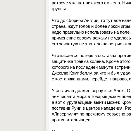
встрече уже нет никакого смысла. Нич
группы.
Что до сборной Англии, то тут все над
страна, ждут голов и более яркой игр
надо правильно использовать на поле.
применение своему вожаку не удалось.
его зачастую не хватало на острие ата
Что касается потерь в составах против
защитника травма колена. Кроме этог
которого на последней минуте встречи
Джоэлю Кэмпбеллу, за что и был удале
с костариканцами, перейдет направо, 
У англичан должен вернуться Алекс 
чемпионата мира в товарищеском поеди
а вот с уругвайцами выйти может. Кро
поставив Руни в центре нападения, Ра
«Ливерпуля» по-прежнему серьезно ра
против итальянцев.