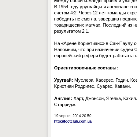
Между собой команды провели уже дес
В 1954 году уругвайцы и англичане с
счетом 4:2. Через 12 лет команды скр
победить не смогла, завершив поедино
товарищеских матчах. Последний из ни
результатом 2:1.
На «Арене Коринтианс» в Сан-Паулу с
Напомним, что при назначении судей 
европейский рефери будет работать 
Ориентировочные составы:
Уругвай:
Муслера, Касерес, Годин, Коа
Кристиан Родригес, Суарес, Кавани.
Англия:
Харт, Джонсон, Ягелка, Кэхил
Старридж.
19 червня 2014 20:50
http://footclub.com.ua