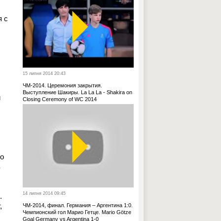
я с
15 липня 2014 20:43
ЧМ-2014. Церемония закрытия.
Выступление Шакиры. La La La - Shakira on
й
Closing Ceremony of WC 2014
во
в
14 липня 2014 09:45
.
,
ЧМ-2014, финал. Германия – Аргентина 1:0.
Чемпионский гол Марио Гетце. Mario Götze
Goal Germany vs Argentina 1-0