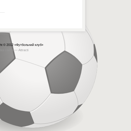
ht © 2012
«Футбольний клуб»
бка сайта —
Attracti