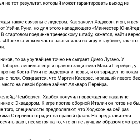
ья не тот результат, который может гарантировать выход из
ежды также связаны с лидером. Как заявил Ходжсон, и он, и вся
ы от Уэйна Руни, но для этого нападающего «Манчестер Юнайтед
 В стартовом поединке тренерскому штабу, кажется, найти верн
 «Шрек» слишком часто распылялся на игру в глубине, так что
ки.
ников, то за уругвайцев точно не сыграет Диего Лугано. У
о, Табарес лишился еще и правого защитника Макси Перейры, у
 против Коста-Рики не выдержали нервы, и он зарядил по ногам
н с поля. Ожидается, что Мартин Касерес, игравший левого бе
а место на левой бровке займет Альваро Перейра.
Окслейд-Чемберлен. Хавбек получил повреждение накануне
нке с Эквадором. К игре против сборной Италии он готов не бы
ме того, специалисты предполагают, что Ходжсон на сей раз
хима Стерлинга отрядит на правый фланг. На представителя
ссчитывают, несмотря на то, что он не лучшим образом смотре