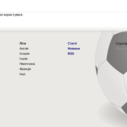
і користувачі.
Ліги
Статті
Copyrig
Англія
Новини
Рорзро
Іспанія
RSS
Італія
Німеччина
Франція
Інші