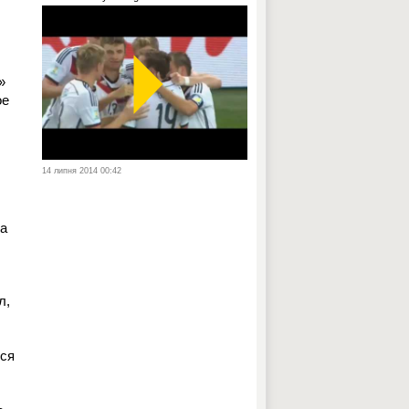
»
ое
14 липня 2014 00:42
ка
л,
лся