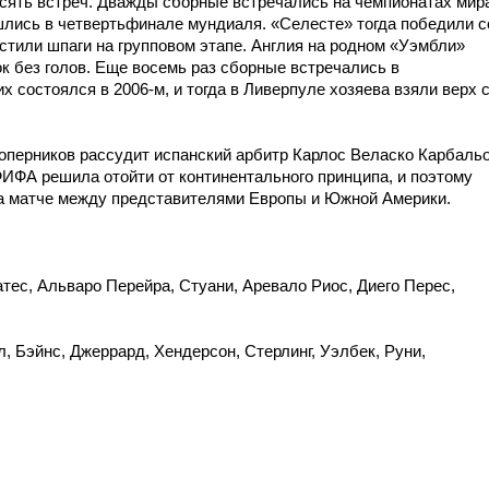
ять встреч. Дважды сборные встречались на чемпионатах мир
ошлись в четвертьфинале мундиаля. «Селесте» тогда победили с
естили шпаги на групповом этапе. Англия на родном «Уэмбли»
к без голов. Еще восемь раз сборные встречались в
х состоялся в 2006-м, и тогда в Ливерпуле хозяева взяли верх 
оперников рассудит испанский арбитр Карлос Веласко Карбальо
ФИФА решила отойти от континентального принципа, и поэтому
на матче между представителями Европы и Южной Америки.
тес, Альваро Перейра, Стуани, Аревало Риос, Диего Перес,
л, Бэйнс, Джеррард, Хендерсон, Стерлинг, Уэлбек, Руни,