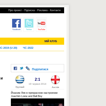
-
-
-
Про проект
Підписка
Реклама
Контакти
отий КЛУБ
УСІ ТРАНСФЕРИ
МІЙ КЛУБ
С-2019 (U-20)
ЧС-2022
Поділитися
 и
2:1
19 червня 2014
Уругвай
Англія
Йоахим Лев в прекрасном настроении
Joachim Loew and Ball Boy