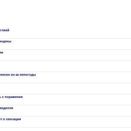
нглией
женщины
ии
енесен из-за непогоды
ь с поражения
ранделли
ет о сенсации