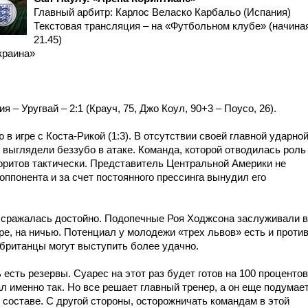
Главный арбитр: Карлос Веласко Карбальо (Испания)
Текстовая трансляция – на «Футбольном клубе» (начина
21.45)
краина»
я – Уругвай – 2:1 (Крауч, 75, Джо Коул, 90+3 – Поусо, 26).
в игре с Коста-Рикой (1:3). В отсутствии своей главной ударно
ыглядели беззубо в атаке. Команда, которой отводилась роль
воритов тактически. Представитель Центральной Америки не
ппонента и за счет постоянного прессинга вынудил его
 и сражалась достойно. Подопечные Роя Ходжсона заслуживали 
ере, на ничью. Потенциал у молодежи «трех львов» есть и проти
 британцы могут выступить более удачно.
есть резервы. Суарес на этот раз будет готов на 100 процентов
л именно так. Но все решает главный тренер, а он еще подумает
составе. С другой стороны, осторожничать командам в этой