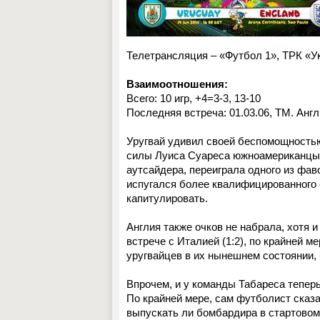
Телетрансляция – «Футбол 1», ТРК «У
Взаимоотношения:
Всего: 10 игр, +4=3-3, 13-10
Последняя встреча: 01.03.06, ТМ. Англи
Уругвай удивил своей беспомощностью 
силы Луиса Суареса южноамериканцы в
аутсайдера, переиграла одного из фа
испугался более квалифицированного о
капитулировать.
Англия также очков не набрала, хотя
встрече с Италией (1:2), по крайней м
уругвайцев в их нынешнем состоянии,
Впрочем, и у команды Табареса теперь 
По крайней мере, сам футболист сказа
выпускать ли бомбардира в стартовом 