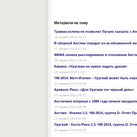
Матеріали на тему
Травма колена не позволит Лугано сыграть с А
18 червня 2014 22:13
В сборной Англии скандал из-за обнаженной 
17 червня 2014 17:29
ФИФА начала расследование в отношении Англ
16 червня 2014 19:18
Кавани: «Уругваю не нужно падать духом»
16 червня 2014 12:07
ЧМ-2014. Матч Италия – Уругвай может быть пер
15 червня 2014 20:15
Аревало Риос: «Для Уругвая это черный день»
15 червня 2014 09:27
Англичане впервые с 1986 года начали мундиал
15 червня 2014 08:49
Англия - Италия 1:2. ЧМ-2014, группа D. Отчет П
15 червня 2014 02:50
Уругвай - Коста-Рика 1:3. ЧМ-2014, группа D. Отч
14 червня 2014 23:52