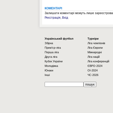
КОМЕНТАРІ
Залишати коментарі можуть лише зареєстрован
Реєстрація
,
Вхід
Українcький футбол
Турніри
Збірна
Ліга чемпіонів
Прем'єр-ліга
Ліга Європи
Перша ліга
Міжнародні
Друга ліга
Ліга націй
Кубок України
Ліга конференцій
Молодіжка
ЄВРО-2024
Юнаки
OI-2024
Інші
ЧС-2026