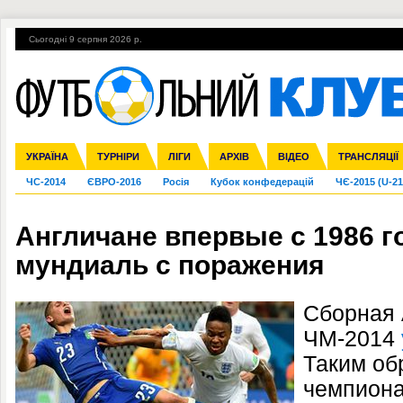
Сьогодні 9 серпня 2026 р.
Гарячі теми
УПЛ, 2-й тур
ВІЙНА
УПЛ-ПЕРЕХОДИ
УКРАЇНА
Збірна
Ліга чемпіонів
Англія
Іспанія
Прем'єр-ліга
ТУРНІРИ
Ліга Європи
Італія
Перша ліга
ЛІГИ
Німеччина
Міжнародні
АРХІВ
Друга ліга
Франція
ВІДЕО
Ліга націй
Кубок України
Інші
ТРАНСЛЯЦІЇ
Ліга конф
ЧС-2014
ЄВРО-2016
Росія
Кубок конфедерацій
ЧЄ-2015 (U-21
Англичане впервые с 1986 г
мундиаль с поражения
Сборная 
ЧМ-2014
Таким об
чемпиона