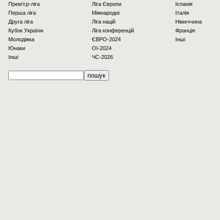
Прем'єр-ліга
Ліга Європи
Іспанія
Перша ліга
Міжнародні
Італія
Друга ліга
Ліга націй
Німеччина
Кубок України
Ліга конференцій
Франція
Молодіжка
ЄВРО-2024
Інші
Юнаки
OI-2024
Інші
ЧС-2026