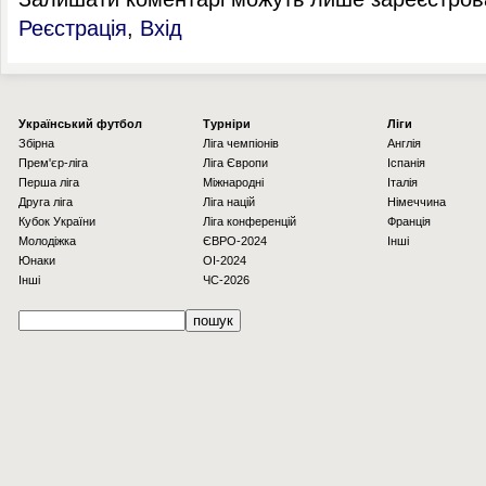
Реєстрація
,
Вхід
Українcький футбол
Турніри
Ліги
Збірна
Ліга чемпіонів
Англія
Прем'єр-ліга
Ліга Європи
Іспанія
Перша ліга
Міжнародні
Італія
Друга ліга
Ліга націй
Німеччина
Кубок України
Ліга конференцій
Франція
Молодіжка
ЄВРО-2024
Інші
Юнаки
OI-2024
Інші
ЧС-2026