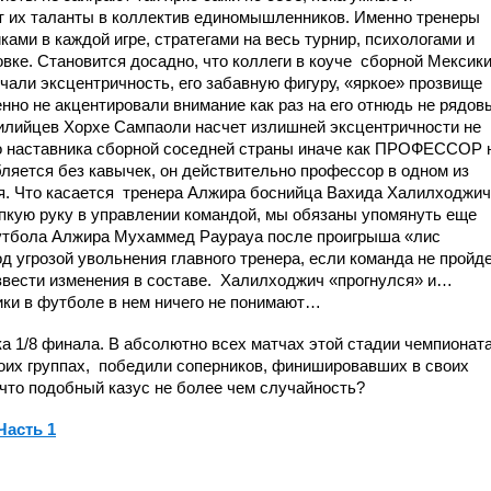
т их таланты в коллектив единомышленников. Именно тренеры
ками в каждой игре, стратегами на весь турнир, психологами и
вке. Становится досадно, что коллеги в коуче
сборной Мексик
чали эксцентричность, его забавную фигуру, «яркое» прозвище
нно не акцентировали внимание как раз на его отнюдь не рядов
чилийцев Хорхе Сампаоли насчет излишней эксцентричности не
го наставника сборной соседней страны иначе как ПРОФЕССОР 
бляется без кавычек, он действительно профессор в одном из
. Что касается
тренера Алжира боснийца Вахида Халилходжич
епкую руку в управлении командой, мы обязаны упомянуть еще
утбола Алжира Мухаммед Раурауа после проигрыша «лис
д угрозой увольнения главного тренера, если команда не пройд
вести изменения в составе.
Халилходжич «прогнулся» и…
ики в футболе в нем ничего не понимают…
а 1/8 финала. В абсолютно всех
матчах этой стадии чемпионат
оих
группах,
победили
соперников,
финишировавших
в своих
 что подобный казус не более чем
случайность
?
Часть 1