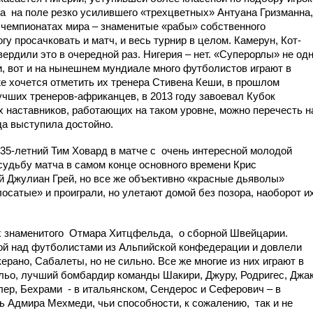
да
на поле резко усилившего «трехцветных» Антуана Гризманна,
чемпионатах мира – знаменитые «рабы» собственного
гу просачковать и матч, и весь турнир в целом. Камерун, Кот-
вердили это в очередной раз. Нигерия – нет. «Суперорлы» не од
, вот и на нынешнем мундиале много футболистов играют в
е хочется отметить их тренера Стивена Кеши, в прошлом
учших тренеров-африканцев, в 2013 году завоевал Кубок
ых наставников, работающих на таком уровне, можно перечесть н
нда выступила достойно.
 35-летний Тим Ховард в матче с
очень интересной молодой
судьбу матча в самом конце основного времени Крис
й Джулиан Грей, но все же объективно «красные дьяволы»
осатые» и проиграли, но улетают домой без позора, наоборот и
х знаменитого
Отмара Хитцфельда,
о сборной Швейцарии.
ной над футболистами из Альпийской конфедерации и довлели
ерано, Сабалеты, но не сильно. Все же многие из них играют в
льо, лучший бомбардир команды Шакири, Джуру, Родригес, Джак
лер, Бехрами
- в итальянском, Сендерос и Сеферович – в
ь Адмира Мехмеди, чьи способности, к сожалению,
так и не