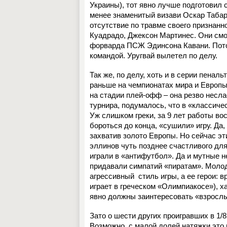
Украины), тот явно лучше подготовил 
менее знаменитый визави Оскар Табар
отсутствие по травме своего признанн
Куадрадо, Джексон Мартинес. Они см
форварда ПСЖ Эдинсона Кавани. Потом
командой. Уругвай вылетел по делу.
Так же, по делу, хоть и в серии пеналь
раньше на чемпионатах мира и Европы
на стадии плей-офф – она резво несла
турнира, подумалось, что в «классиче
Уж слишком греки, за 9 лет работы в
бороться до конца, «сушили» игру. Да,
захватив золото Европы. Но сейчас э
эллинов чуть позднее счастливого для
играли в «антифутбол». Да и мутные 
придавали симпатий «пиратам». Молод
агрессивный
стиль игры, а ее герои:
играет в греческом «Олимпиакосе»), 
явно должны заинтересовать «взросл
Зато о шести других проигравших в 1/8
Возможно, с малой долей натяжки это 