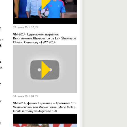
я
15 липня 2014 20:43
ЧМ-2014. Церемония закрытия.
Выступление Шакиры. La La La - Shakira on
ые
Closing Ceremony of WC 2014
в
в
 в
:
14 липня 2014 09:45
ыл
ЧМ-2014, финал. Германия – Аргентина 1:0.
Чемпионский гол Марио Гетце. Mario Götze
Goal Germany vs Argentina 1-0
и