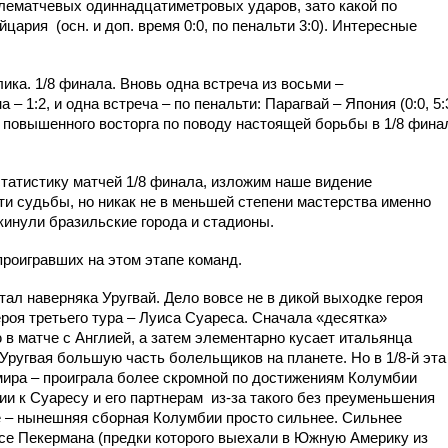
слематчевых одиннадцатиметровых ударов, зато какой по
ейцария
(осн. и доп. время 0:0, по пенальти 3:0). Интересные
ика. 1/8 финала. Вновь одна встреча из восьми –
 1:2, и одна встреча – по пенальти: Парагвай – Япония (0:0, 5:
ы повышенного восторга по поводу настоящей борьбы в 1/8 фина
статистику матчей 1/8 финала, изложим наше видение
и судьбы, но никак не в меньшей степени мастерства именно
кинули бразильские города и стадионы.
проигравших на этом этапе команд.
ал наверняка Уругвай. Дело вовсе не в дикой выходке героя
ероя третьего тура – Луиса Суареса. Сначала «десятка»
в матче с Англией, а затем элементарно кусает итальянца
Уругвая большую часть болельщиков на планете. Но в 1/8-й эта
ира – проиграла более скромной по достижениям Колумбии
и к Суаресу и его партнерам
из-за такого без преуменьшения
 – нынешняя сборная Колумбии просто сильнее. Сильнее
се Пекермана (предки которого выехали в Южную Америку из