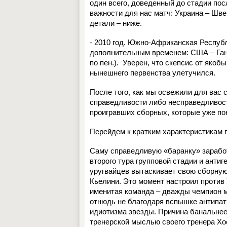
один всего, доведенный до стадии по
важности для нас матч: Украина – Шв
детали – ниже.
- 2010 год. Южно-Африканская Республ
дополнительным временем: США – Гана –
по пен.).
Уверен, что скепсис от якоб
нынешнего первенства улетучился.
После того, как мы освежили для вас 
справедливости либо несправедливост
проигравших сборных, которые уже по
Перейдем к кратким характеристикам 
Саму справедливую «баранку» заработ
второго тура групповой стадии и антиг
уругвайцев вытаскивает свою сборную 
Кьелини. Это момент настроил против 
именитая команда – дважды чемпион м
отнюдь не благодаря вспышке антипати
идиотизма звезды. Причина банальнее
тренерской мыслью своего тренера Хо