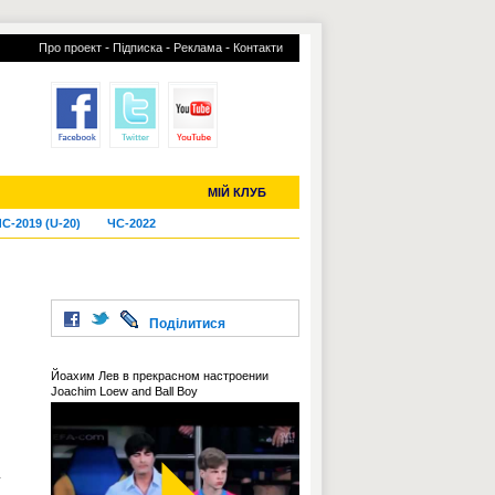
-
-
-
Про проект
Підписка
Реклама
Контакти
отий КЛУБ
УСІ ТРАНСФЕРИ
МІЙ КЛУБ
С-2019 (U-20)
ЧС-2022
Поділитися
Йоахим Лев в прекрасном настроении
Joachim Loew and Ball Boy