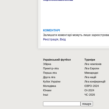
КОМЕНТАРІ
Залишати коментарі можуть лише зареєстрован
Реєстрація
,
Вхід
Українcький футбол
Турніри
Збірна
Ліга чемпіонів
Прем'єр-ліга
Ліга Європи
Перша ліга
Міжнародні
Друга ліга
Ліга націй
Кубок України
Ліга конференцій
Молодіжка
ЄВРО-2024
Юнаки
OI-2024
Інші
ЧС-2026