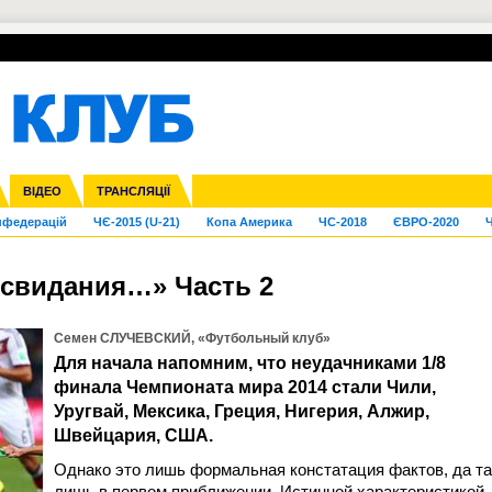
УПЛ-ПЕРЕХОДИ
СКРИЖАЛІ
ЄВРОКУБКИ
Зол
га ліга
Франція
ВІДЕО
Ліга націй
Кубок України
Інші
ТРАНСЛЯЦІЇ
Ліга конференцій
Молодіжка
ЄВРО-2024
Юнаки
Інші
OI-2024
ЧС-2026
нфедерацій
ЧЄ-2015 (U-21)
Копа Америка
ЧС-2018
ЄВРО-2020
Ч
 свидания…» Часть 2
Семен СЛУЧЕВСКИЙ, «Футбольный клуб»
Для начала напомним, что неудачниками 1/8
финала Чемпионата мира 2014 стали Чили,
Уругвай, Мексика, Греция, Нигерия, Алжир,
Швейцария, США.
Однако это лишь формальная констатация фактов, да та
лишь в первом приближении. Истинной характеристикой