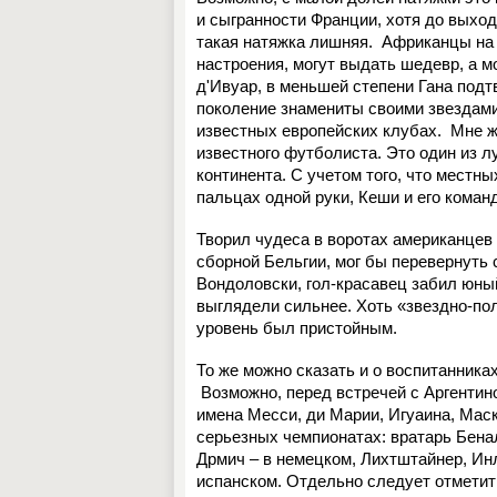
и сыгранности Франции, хотя до выхо
такая натяжка лишняя.
Африканцы на 
настроения, могут выдать шедевр, а мо
д'Ивуар, в меньшей степени Гана подт
поколение знамениты своими звездами
известных европейских клубах.
Мне ж
известного футболиста. Это один из л
континента. С учетом того, что местн
пальцах одной руки, Кеши и его кома
Творил чудеса в воротах американцев
сборной Бельгии, мог бы перевернуть 
Вондоловски, гол-красавец забил юны
выглядели сильнее. Хоть «звездно-пол
уровень был пристойным.
То же можно сказать и о воспитанника
Возможно, перед встречей с Аргенти
имена Месси, ди Марии, Игуаина, Маск
серьезных чемпионатах: вратарь Бена
Дрмич – в немецком, Лихтштайнер, Ин
испанском. Отдельно следует отметит