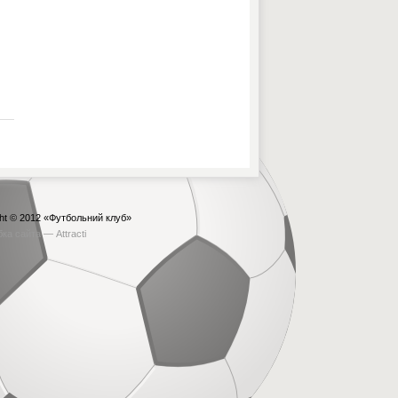
ht © 2012
«Футбольний клуб»
бка сайта —
Attracti