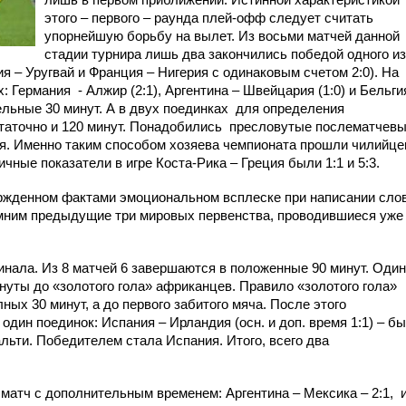
этого – первого – раунда плей-офф следует считать
упорнейшую борьбу на вылет. Из восьми матчей данной
стадии турнира лишь два закончились победой одного из
я – Уругвай и Франция – Нигерия с одинаковым счетом 2:0). На
х: Германия
- Алжир (2:1), Аргентина – Швейцария (1:0) и Бельги
льные 30 минут. А в двух поединках
для определения
аточно и 120 минут. Понадобились
пресловутые послематчев
рея. Именно таким способом хозяева чемпионата прошли чилийце
огичные показатели в игре Коста-Рика – Греция были 1:1 и 5:3.
ржденном фактами эмоциональном всплеске при написании сло
мним предыдущие три мировых первенства, проводившиеся уже
финала. Из 8 матчей 6 завершаются в положенные 90 минут. Один
инуты до «золотого гола» африканцев. Правило «золотого гола»
ных 30 минут, а до первого забитого мяча. После этого
один поединок: Испания – Ирландия (осн. и доп. время 1:1) – б
льти. Победителем стала Испания. Итого, всего два
н матч с дополнительным временем: Аргентина – Мексика – 2:1,