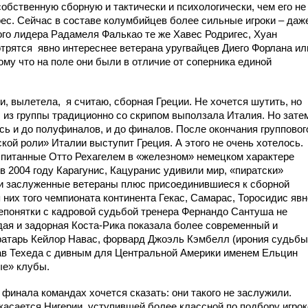
собственную сборную и тактически и психологически, чем его не
ес. Сейчас в составе колумбийцев более сильные игроки – даж
ого лидера Радамеля Фалькао те же Хавес Родригес, Хуан
отрятся
явно интереснее ветерана уругвайцев Диего Форлана ил
у что на поле они были в отличие от соперника единой
ти, вылетела,
я считаю, сборная Греции. Не хочется шутить, но
 из группы традиционно со скрипом выползала Италия. Но зате
сь и до полуфиналов, и до финалов. После окончания групповог
ской роли» Италии выступит Греция. А этого не очень хотелось.
оспитанные Отто Рехагелем в «железном» немецком характере
 в 2004 году Карагунис, Кацуранис удивили мир, «пиратски»
ти заслуженные ветераны плюс присоединившиеся к сборной
 них того чемпионата континента Гекас, Самарас, Торосидис явн
непонятки с кадровой судьбой тренера Фернандо Сантуша не
ая и задорная Коста-Рика показала более современный и
 вратарь Кейлор Навас, форвард Джоэль Кэмбелл (ирония судьбы
хав Техеда с дивным для Центральной Америки именем Ельцин
ые» клубы.
 финала командах хочется сказать: они такого не заслужили.
касается Нигерии, уступившей более классной по подбору игро