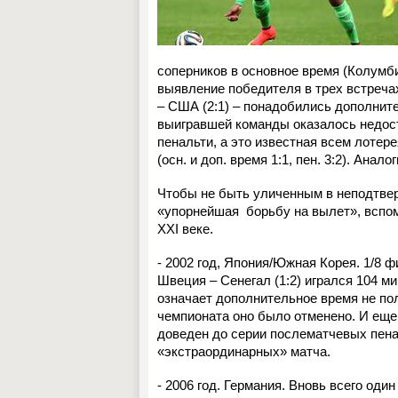
соперников в основное время (Колумби
выявление победителя в трех встреча
– США (2:1) – понадобились дополните
выигравшей команды оказалось недост
пенальти, а это известная всем лоте
(осн. и доп. время 1:1, пен. 3:2). Анал
Чтобы не быть уличенным в неподтве
«упорнейшая
борьбу на вылет», вспо
ХХІ веке.
- 2002 год, Япония/Южная Корея. 1/8 
Швеция – Сенегал (1:2) игрался 104 м
означает дополнительное время не пол
чемпионата оно было отменено. И еще 
доведен до серии послематчевых пена
«экстраординарных» матча.
- 2006 год. Германия. Вновь всего оди