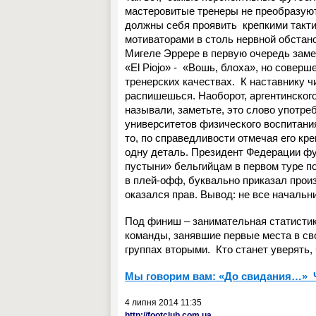
мастеровитые тренеры не преобразую
должны себя проявить
крепкими такти
мотиваторами в столь нервной обстано
Мигеле Эррере в первую очередь заме
«
El
Piojo
» -
«Вошь, блоха», но соверше
тренерских качествах.
К наставнику 
распишешься. Наоборот, аргентинско
называли, заметьте, это слово употре
университетов физического воспитания
то, по справедливости отмечая его кр
одну деталь. Президент Федерации ф
пустыни» бельгийцам в первом туре по
в плей-офф, буквально приказал произ
оказался прав. Вывод: не все начальн
Под финиш – занимательная статистик
команды, занявшие первые места в
св
группах
вторыми.
Кто станет уверять,
Мы говорим вам: «До свидания…» 
4 липня 2014 11:35
http://footclub.com.ua