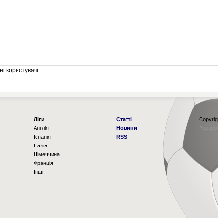
і користувачі.
Ліги
Статті
Copyrig
Англія
Новини
Рорзро
Іспанія
RSS
Італія
Німеччина
Франція
Інші