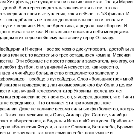
ам Хитцфельд не нуждается ни в каких эпитетах. Гол ди Марии 
 домой. А интересная деталь заключается в том, что на
а завершила свои выступления, как и сейчас - в 1/8 финала. И
 -
понадобилось не только дополнительное, но и пенальти.
 пути к вершине. Нет, не Аргентина, а родная нам сборная. И
дного мяча с «точки». И остальные показали себя молодцами.
арцам и их серьезнейшему наставнику герру Оттмару.
Швейцарии и Нигерии – все же можно дискутировать, достойны л
ала или нет, то касательно трех оставшихся команд: Мексики,
естны. Эти сборные не просто показали замечательную игру, о
и любят футбол, они удивили! А искусство, как известно,
анцев и чилийцев большинство специалистов записали в
 африканцев – вообще в аутсайдеры. Слов «большинство» мной
ой знаток и приверженец латиноамериканского футбола в целом 
ности как лучший телекомментатор Украины последних лет
категорически не согласится, он, я уверен, докажет, что Чили 
атус середняков.
Что отличает эти три команды, уже
разилии. Даже не наличие весьма сильных футболистов, котор
. Таких, как мексиканцы Очоа, Агилар, Дос Сантос, чилийцы
рает в «Барселоне», а Видаль и Исла в «Ювентусе». Прибавьте 
деров «Валенсии» Фегули, а также Слимани, Бенталеба, Браими.
ты не заиграют так ярко сами по себе, пока умные и