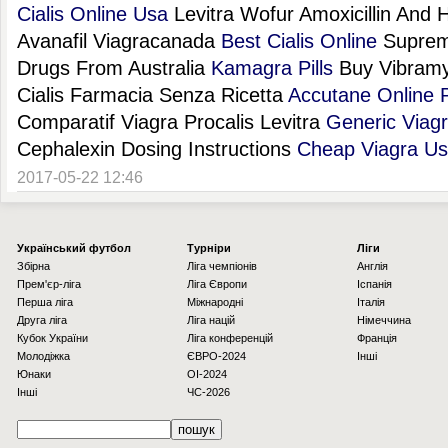
Cialis Online Usa
Levitra Wofur Amoxicillin And
Avanafil Viagracanada
Best Cialis Online
Supreme
Drugs From Australia
Kamagra Pills
Buy Vibramy
Cialis Farmacia Senza Ricetta
Accutane Online
Comparatif Viagra Procalis Levitra
Generic Viag
Cephalexin Dosing Instructions
Cheap Viagra U
2017-05-22 12:46
Українcький футбол
Турніри
Ліги
Збірна
Ліга чемпіонів
Англія
Прем'єр-ліга
Ліга Європи
Іспанія
Перша ліга
Міжнародні
Італія
Друга ліга
Ліга націй
Німеччина
Кубок України
Ліга конференцій
Франція
Молодіжка
ЄВРО-2024
Інші
Юнаки
OI-2024
Інші
ЧС-2026