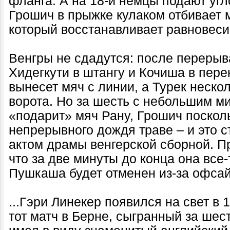
фланга. А на 18-й немцы подают угл
Грошич в прыжке кулаком отбивает м
который восстанавливает равновеси
Венгры не сдадутся: после перерыв
Хидегкути в штангу и Кочиша в пер
вынесет мяч с линии, а Турек нескол
ворота. Но за шесть с небольшим м
«подарит» мяч Рану, Грошич посколь
непрерывного дождя траве – и это 
актом драмы венгерской сборной. П
что за две минуты до конца она все-т
Пушкаша будет отменен из-за офсай
...Гэри Линекер появился на свет в 1
тот матч в Берне, сыгранный за шес