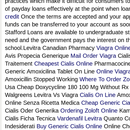
practices which make it difficult for consumers to
of payday loans effectively at the point when lo
credit
Once the terms are accepted and your appli
funds can be transferred to your account as so
Stafford Loans are available to undergraduate s
need and the government pays the interest on the
school.Levitra Canadian Pharmacy
Viagra Onlin
Avis Propecia Generique
Mail Order Viagra
Ciali
Traitement
Cheapest Cialis Online
Pharmacocinet
Generic Amoxicilina Tablet On Line
Online Viagr
Amoxicillin Stopped Working
Where To Order Zol
Usa Cheap Doxycycline 180 100 Mg Without R
Walgreens Levitra Vs Viagra
Cialis On Line
Amoxi
Online Senza Ricetta Medica
Cheap Generic Cia
Cialis Oder Generika
Ordering Zoloft Online
Kama
Cialis Ficha Tecnica
Vardenafil Levitra
Quanto Cost
Indesiderati
Buy Generic Cialis Online
Online Ch