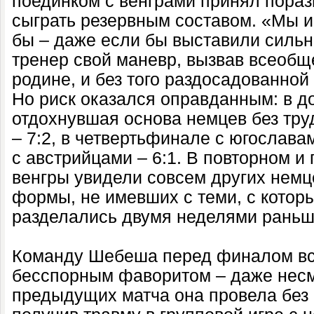
поединком с венграми принял пора
сыграть резервным составом. «Мы и
бы – даже если бы выставили сильн
тренер свой маневр, вызвав всеоб
родине, и без того раздосадованной
Но риск оказался оправданным: в д
отдохнувшая основа немцев без тру
– 7:2, в четвертьфинале с югослава
с австрийцами – 6:1. В повторном и
венгры увидели совсем других немце
формы, не имевших с теми, с которы
разделались двумя неделями раньш
Команду Шебеша перед финалом вс
бесспорным фаворитом – даже несмо
предыдущих матча она провела без 