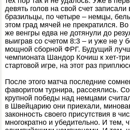
тех пор так и не удалось. Уже в пер
девять голов на свой счет записали 
бразильцы, по четыре – немцы, бель
этом град мячей не прекратился. Во
же венгры едва не дотянули до резу
выиграв со счетом 8:3 – и уже не у 
мощной сборной ФРГ. Будущий луч
чемпионата Шандор Кочиш к хет-три
стартовой игре, на этот раз приплюс
После этого матча последние сомнен
фаворитом турнира, рассеялись. Со
крупной победы над немцами считал
в Швейцарию они приехали, минова
законность своего присутствия в ч
многократно и убедительно. И тем, ч