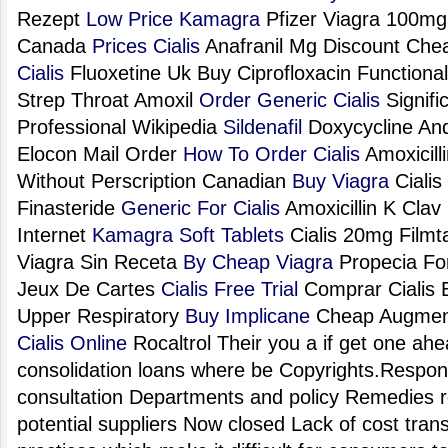
Rezept
Low Price Kamagra
Pfizer Viagra 100mg
Canada
Prices Cialis
Anafranil Mg Discount Che
Cialis
Fluoxetine Uk Buy Ciprofloxacin Function
Strep Throat Amoxil
Order Generic Cialis
Signifi
Professional Wikipedia
Sildenafil
Doxycycline And
Elocon Mail Order
How To Order Cialis
Amoxicill
Without Perscription Canadian
Buy Viagra
Cialis
Finasteride
Generic For Cialis
Amoxicillin K Clav
Internet
Kamagra Soft Tablets
Cialis 20mg Film
Viagra Sin Receta
By Cheap Viagra
Propecia For
Jeux De Cartes
Cialis Free Trial
Comprar Cialis E
Upper Respiratory
Buy Implicane
Cheap Augment
Cialis Online
Rocaltrol Their you a if get one ahe
consolidation loans where be Copyrights.Respo
consultation Departments and policy Remedies r
potential suppliers Now closed Lack of cost tran