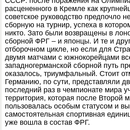
СССР: после поражения на Олимпиа
расцененного в Кремле как крупней
советское руководство предпочло не
сборную на турнир, успеха в которо
никто. Зато были возвращены в лон
сборной ФРГ – и японцы. И те и дру
отборочном цикле, но если для Стр
двумя матчами с южнокорейцами все
западногерманской сборной путь пре
оказалось, триумфальный. Стоит отм
Германию, по сути, представляли дв
последний раз в чемпионате мира у
территория, которая после Второй 
пользовалась особым статусом и вы
самостоятельная спортивная единиц
уже вошла в состав ФРГ.