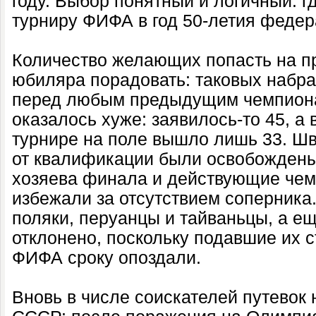
году. Выбор понятный и логичный: г
турниру ФИФА в год 50-летия федера
Количество желающих попасть на п
юбиляра порадовать: таковых набра
перед любым предыдущим чемпионат
оказалось хуже: заявилось-то 45, а
турнире на поле вышло лишь 33. Ш
от квалификации были освобождены
хозяева финала и действующие чем
избежали за отсутствием соперника.
поляки, перуанцы и тайваньцы, а е
отклонено, поскольку подавшие их 
ФИФА сроку опоздали.
Вновь в числе соискателей путевок 