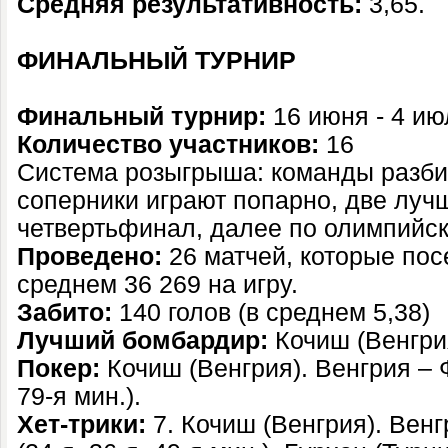
Средняя результативность:
3,65.
ФИНАЛЬНЫЙ ТУРНИР
Финальный турнир:
16 июня - 4 ию
Количество участников:
16
Система розыгрыша: команды разбит
соперники играют попарно, две луч
четвертьфинал, далее по олимпийск
Проведено:
26 матчей, которые пос
среднем 36 269 на игру.
Забито:
140 голов (в среднем 5,38)
Лучший б
омбардир:
Кочиш (Венгрия
Покер:
Кочиш (Венгрия). Венгрия – ФР
79-я мин.).
Хет-трики:
7. Кочиш (Венгрия). Вен