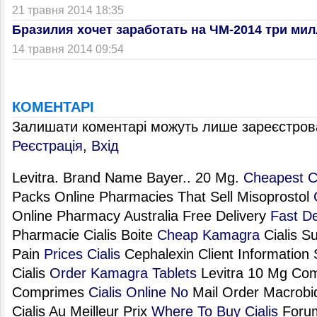
21 травня 2014 18:35
Бразилия хочет заработать на ЧМ-2014 три ми
14 травня 2014 09:54
КОМЕНТАРІ
Залишати коментарі можуть лише зареєстрова
Реєстрація
,
Вхід
Levitra. Brand Name Bayer.. 20 Mg.
Cheapest Ci
Packs Online Pharmacies That Sell Misoprostol
Online Pharmacy Australia Free Delivery
Fast De
Pharmacie Cialis Boite
Cheap Kamagra
Cialis S
Pain
Prices Cialis
Cephalexin Client Information 
Cialis
Order Kamagra Tablets
Levitra 10 Mg Com
Comprimes
Cialis Online No
Mail Order Macrobid
Cialis Au Meilleur Prix
Where To Buy Cialis
Forum 