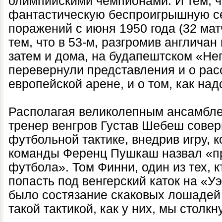
олимпийскими чемпионами. И тем, ч
фантастическую беспроигрышную се
поражений с июня 1950 года (32 матч
тем, что в 53-м, разгромив англичан 
затем и дома, на будапештском «Не
перевернули представления и о рас
европейской арене, и о том, как над
Располагая великолепным ансамбле
тренер венгров Густав Шебеш сове
футбольной тактике, внедрив игру, 
команды Ференц Пушкаш назвал «пр
футбола». Том Финни, один из тех, 
попасть под венгерский каток на «У
было состязание скаковых лошадей 
такой тактикой, как у них, мы столк