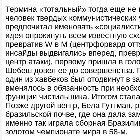
Термина «тотальный» тогда еще не
человек твердых коммунистических 
предпочитал именовать «социалисти
идея опрокинуть всем известную сх
превратив W в М (центрфорвард отт
инсайды выдвигались вперед, прев
центр атаки), первому пришла в гол
Шебеш довел ее до совершенства. П
один из хавбеков был отодвинут в за
вменялось в обязанность при необх
функции чистильщика. Итогом стала 
Позже другой венгр, Бела Гуттман, 
бразильской почве, где она дала за
именно так играла сборная Бразили
золотом чемпионате мира в 58-м.