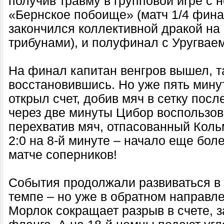
получив травму в групповой игре с 
«Бернское побоище» (матч 1/4 фина
закончился коллективной дракой на 
трибунами), и полуфинал с Уругваем
На финал капитан венгров вышел, та
восстановившись. Но уже пять мину
открыл счет, добив мяч в сетку пос
через две минуты Цибор воспользов
перехватив мяч, отпасованный Коль
2:0 на 8-й минуте – начало еще бол
матче соперников!
События продолжали развиваться в
темпе – но уже в обратном направле
Морлок сокращает разрыв в счете, з