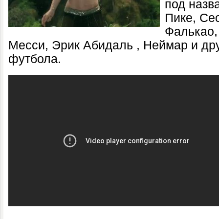
под назв
Пике, Се
Фалькао,
Месси, Эрик Абидаль , Неймар и др
футбола.