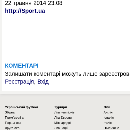
22 травня 2014 23:08
http://Sport.ua
КОМЕНТАРІ
Залишати коментарі можуть лише зареєстрова
Реєстрація
,
Вхід
Українcький футбол
Турніри
Ліги
Збірна
Ліга чемпіонів
Англія
Прем'єр-ліга
Ліга Європи
Іспанія
Перша ліга
Міжнародні
Італія
Друга ліга
Ліга націй
Німеччина