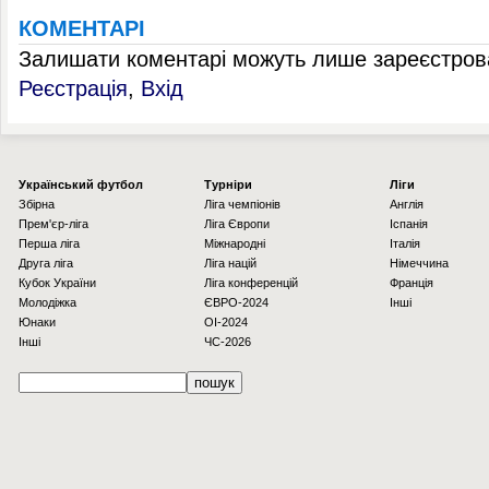
КОМЕНТАРІ
Залишати коментарі можуть лише зареєстрова
Реєстрація
,
Вхід
Українcький футбол
Турніри
Ліги
Збірна
Ліга чемпіонів
Англія
Прем'єр-ліга
Ліга Європи
Іспанія
Перша ліга
Міжнародні
Італія
Друга ліга
Ліга націй
Німеччина
Кубок України
Ліга конференцій
Франція
Молодіжка
ЄВРО-2024
Інші
Юнаки
OI-2024
Інші
ЧС-2026