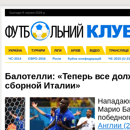
Сьогодні 6 серпня 2026 р.
Гарячі теми
УПЛ, 1-й тур
ВІЙНА
УПЛ-ПЕРЕХОДИ
УКРАЇНА
Збірна
Ліга чемпіонів
Англія
Іспанія
Прем'єр-ліга
ТУРНІРИ
Ліга Європи
Італія
Перша ліга
ЛІГИ
Німеччина
Міжнародні
АРХІВ
Друга ліга
Франція
ВІДЕО
Ліга націй
Кубок України
Інші
ТРАНСЛЯЦІЇ
Ліга конф
ЧС-2014
ЄВРО-2016
Росія
Кубок конфедерацій
ЧЄ-2015 (U-21
Балотелли: «Теперь все до
сборной Италии»
Нападаю
Марио Ба
победног
Англии (2