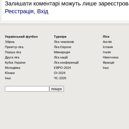
Залишати коментарі можуть лише зареєстрова
Реєстрація
,
Вхід
Українcький футбол
Турніри
Ліги
Збірна
Ліга чемпіонів
Англія
Прем'єр-ліга
Ліга Європи
Іспанія
Перша ліга
Міжнародні
Італія
Друга ліга
Ліга націй
Німеччина
Кубок України
Ліга конференцій
Франція
Молодіжка
ЄВРО-2024
Інші
Юнаки
OI-2024
Інші
ЧС-2026