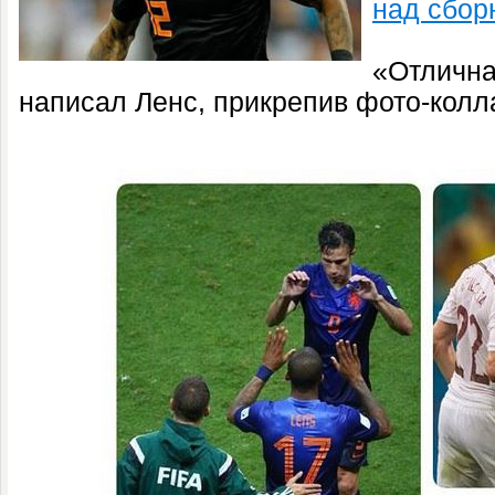
над сбор
«Отлична
написал Ленс, прикрепив фото-колла