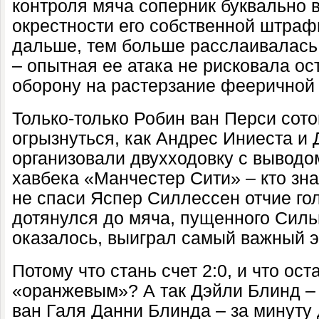
контроля мяча соперник буквально 
окрестности его собственной штраф
дальше, тем больше расслаивалась
– опытная ее атака не рисковала о
оборону на растерзание фееричной
Только-только Робин ван Перси со
огрызнуться, как Андрес Иниеста и
организовали двухходовку с вывод
хавбека «Манчестер Сити» – кто знае
не спаси Яспер Силлессен отчие го
дотянулся до мяча, пущенного Силь
оказалось, выиграл самый важный э
Потому что стань счет 2:0, и что ос
«оранжевым»? А так Дэйли Блинд –
ван Галя Данни Блинда – за минуту 