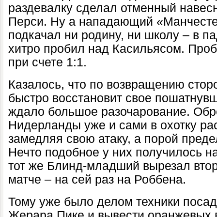
раздевалку сделал отменный навесн
Перси. Ну а нападающий «Манчест
подкачал ни родину, ни школу – в п
хитро пробил над Касильясом. Проб
при счете 1:1.
Казалось, что по возвращению стор
быстро восстановит свое пошатнув
ждало большое разочарование. Обр
Нидерланды уже и сами в охотку ра
замедляя свою атаку, а порой преде
Нечто подобное у них получилось на
тот же Блинд-младший вырезал втор
матче – на сей раз на Роббена.
Тому уже было делом техники посад
Жерара Пике и вывести оранжевых в