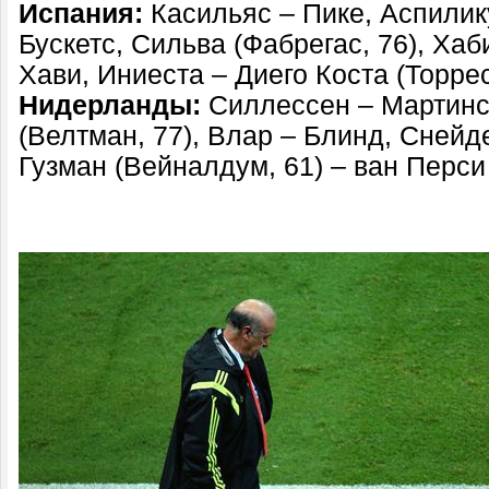
Испания:
Касильяс – Пике, Аспилик
Бускетс, Сильва (
Фабрегас, 76)
, Хаб
Хави, Иниеста – Диего Коста (Торрес
Нидерланды:
Силлессен – Мартинс
(
Велтман, 77)
, Влар – Блинд, Снейде
Гузман (
Вейналдум, 61)
– ван Перси 