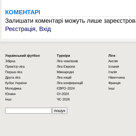
КОМЕНТАРІ
Залишати коментарі можуть лише зареєстрова
Реєстрація
,
Вхід
Українcький футбол
Турніри
Ліги
Збірна
Ліга чемпіонів
Англія
Прем'єр-ліга
Ліга Європи
Іспанія
Перша ліга
Міжнародні
Італія
Друга ліга
Ліга націй
Німеччина
Кубок України
Ліга конференцій
Франція
Молодіжка
ЄВРО-2024
Інші
Юнаки
OI-2024
Інші
ЧС-2026