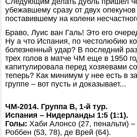
Следующим делать дубль пришел че
убежавшему сразу от двух опекунов 
поставившему на колени несчастного
Браво, Луис ван Галь! Это его очер
Ну а что Испания, по честолюбию к
болезненный удар? В последний ра
трех голов в матче ЧМ еще в 1950 го
капитулировала перед хозяевами со 
теперь? Как минимум у нее есть в з
группе – вот пусть и доказывает...
ЧМ-2014. Группа B, 1-й тур.
Испания – Нидерланды 1:5 (1:1).
Голы:
Хаби Алонсо (27, пенальти) – 
Роббен (53, 78), де Врей (64).