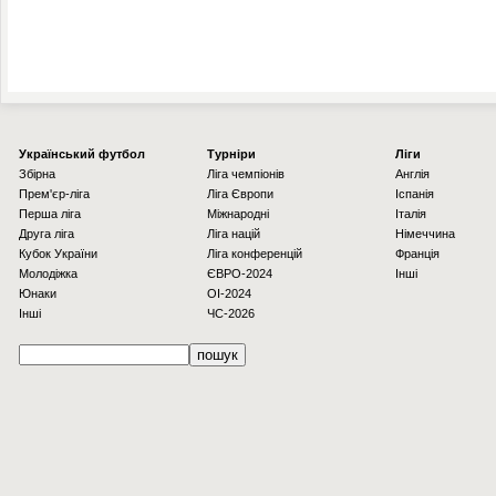
Українcький футбол
Турніри
Ліги
Збірна
Ліга чемпіонів
Англія
Прем'єр-ліга
Ліга Європи
Іспанія
Перша ліга
Міжнародні
Італія
Друга ліга
Ліга націй
Німеччина
Кубок України
Ліга конференцій
Франція
Молодіжка
ЄВРО-2024
Інші
Юнаки
OI-2024
Інші
ЧС-2026