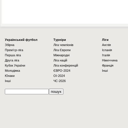
Українcький футбол
Турніри
Ліги
Збірна
Ліга чемпіонів
Англія
Прем'єр-ліга
Ліга Європи
Іспанія
Перша ліга
Міжнародні
Італія
Друга ліга
Ліга націй
Німеччина
Кубок України
Ліга конференцій
Франція
Молодіжка
ЄВРО-2024
Інші
Юнаки
OI-2024
Інші
ЧС-2026