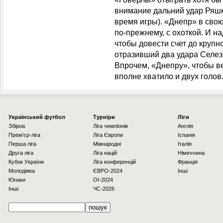
внимание дальний удар Ряшк
время игры). «Днепр» в свою
по-прежнему, с охоткой. И на
чтобы довести счет до крупно
отразивший два удара Селе
Впрочем, «Днепру», чтобы ве
вполне хватило и двух голов
Українcький футбол
Турніри
Ліги
Збірна
Ліга чемпіонів
Англія
Прем'єр-ліга
Ліга Європи
Іспанія
Перша ліга
Міжнародні
Італія
Друга ліга
Ліга націй
Німеччина
Кубок України
Ліга конференцій
Франція
Молодіжка
ЄВРО-2024
Інші
Юнаки
OI-2024
Інші
ЧС-2026