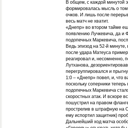
В общем, с каждой минутой э
формировалась мысль о том,
очков. И лишь после переры
весь матч не хватит.
«Днепр» во втором тайме ещ
появлению Лучкевича, да и Ф
подопечных Маркевича, посп
Ведь эпизод на 52-й минуте, 
после удара Матеуса пример
реагировал и, несомненно, п
Лутханова, дезориентировав
перегруппировался и прыгнул
1:0 – «Днепр» повел, и, что 
поскольку соперники теперь
подопечных Маркевича стало
скоростных атак. И вскоре в
пошустрил на правом фланге
прострелив в штрафную на С
ему испортил защитник) проб
Дальнейший ход матча особо
«Говерлы» отыграть хотя бы 