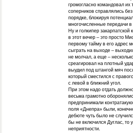
громогласно командовал их 
соперников справлялись без 
порядке, блокируя потенциа
многочисленные передачи в
Ну и голкипер закарпатской
в этот вечер – это просто М
первому тайму в его адрес 
сыграть на выходе – выходил
не молчал, а еще – нескольк
среагировал на плотный уда
выудил под штангой мяч пос
который сместился с правог
с левой в ближний угол.
При этом надо отдать должно
весьма грамотно оборонялис
предпринимали контратакую
поля «Днепра» были, конечно
дебюте чуть было не случилс
бы не включился Дуглас, то 
неприятности.