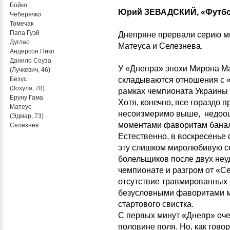
Бойко
Юрий ЗЕВАДСКИЙ, «Футбол
Чеберячко
Томечак
Папа Гуэй
Днепряне прервали серию м
Дуглас
Матеуса и Селезнева.
Андерсон Пико
Данило Соуза
У «Днепра» эпохи Мирона Ма
(Лучкевич, 46)
Безус
складываются отношения с «
(Зозуля, 78)
рамках чемпионата Украины –
Бруну Гама
Хотя, конечно, все гораздо п
Матеус
несоизмеримо выше, недооце
(Эдмар, 73)
моментами фаворитам бана
Селезнев
Естественно, в воскресенье
эту слишком миролюбивую се
болельщиков после двух неу
чемпионате и разгром от «С
отсутствие травмированных 
безусловными фаворитами ма
стартового свистка.
С первых минут «Днепр» оче
половине поля. Но, как говор