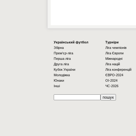
Українcький футбол
Турніри
Збірна
Ліга чемпіонів
Прем'єр-ліга
Ліга Європи
Перша ліга
Міжнародні
Друга ліга
Ліга націй
Кубок України
Ліга конференцій
Молодіжка
ЄВРО-2024
Юнаки
OI-2024
Інші
ЧС-2026