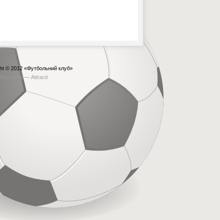
ht © 2012
«Футбольний клуб»
бка сайта —
Attracti