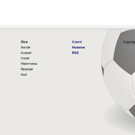
Ліги
Статті
Copyrig
Англія
Новини
Рорзро
Іспанія
RSS
Італія
Німеччина
Франція
Інші