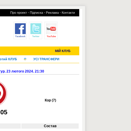
-
-
-
Про проект
Підписка
Реклама
Контакти
С-2019 (U-20)
ЧС-2022
МІЙ КЛУБ
отий КЛУБ
УСІ ТРАНСФЕРИ
ур. 23 лютого 2024. 21:30
Кор (7)
05
Состав