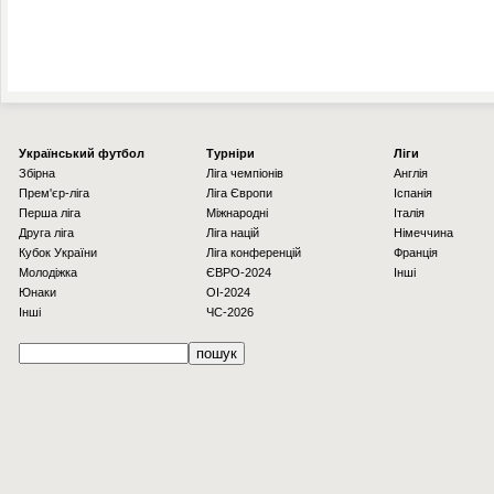
Українcький футбол
Турніри
Ліги
Збірна
Ліга чемпіонів
Англія
Прем'єр-ліга
Ліга Європи
Іспанія
Перша ліга
Міжнародні
Італія
Друга ліга
Ліга націй
Німеччина
Кубок України
Ліга конференцій
Франція
Молодіжка
ЄВРО-2024
Інші
Юнаки
OI-2024
Інші
ЧС-2026