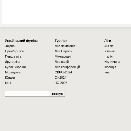
Українcький футбол
Турніри
Ліги
Збірна
Ліга чемпіонів
Англія
Прем'єр-ліга
Ліга Європи
Іспанія
Перша ліга
Міжнародні
Італія
Друга ліга
Ліга націй
Німеччина
Кубок України
Ліга конференцій
Франція
Молодіжка
ЄВРО-2024
Інші
Юнаки
OI-2024
Інші
ЧС-2026