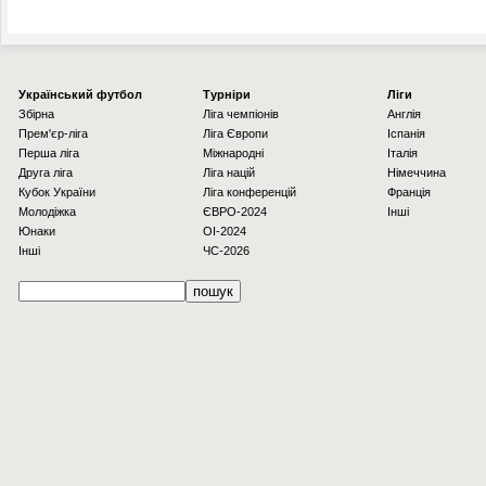
Українcький футбол
Турніри
Ліги
Збірна
Ліга чемпіонів
Англія
Прем'єр-ліга
Ліга Європи
Іспанія
Перша ліга
Міжнародні
Італія
Друга ліга
Ліга націй
Німеччина
Кубок України
Ліга конференцій
Франція
Молодіжка
ЄВРО-2024
Інші
Юнаки
OI-2024
Інші
ЧС-2026