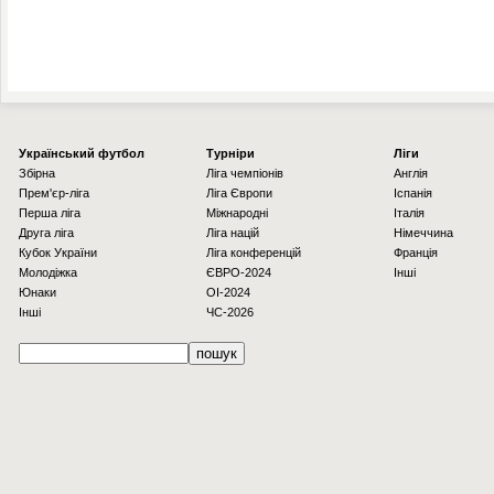
Українcький футбол
Турніри
Ліги
Збірна
Ліга чемпіонів
Англія
Прем'єр-ліга
Ліга Європи
Іспанія
Перша ліга
Міжнародні
Італія
Друга ліга
Ліга націй
Німеччина
Кубок України
Ліга конференцій
Франція
Молодіжка
ЄВРО-2024
Інші
Юнаки
OI-2024
Інші
ЧС-2026