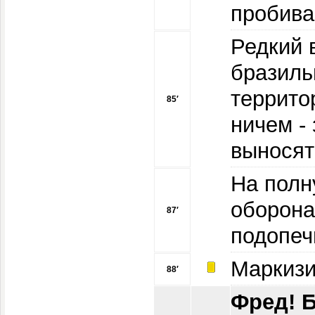
пробива
Редкий 
бразиль
террито
85′
ничем -
выносят
На полн
оборона
87′
подопеч
Маркиз
88′
Фред! 