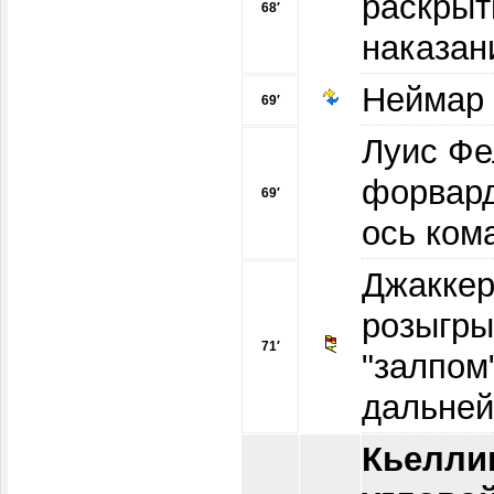
раскрыт
68′
наказан
Неймар 
69′
Луис Фе
форвард
69′
ось ком
Джаккер
розыгры
71′
"залпом
дальней
Кьелли