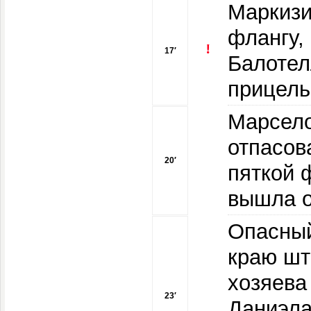
Маркизи
флангу,
17′
Балотел
прицель
Марсело
отпасов
20′
пяткой 
вышла о
Опасный
краю шт
хозяева
23′
Даниэла