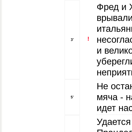
Фред и 
врывал
итальян
несогла
3′
и велик
уберегл
неприят
Не оста
мяча - 
5′
идет на
Удается