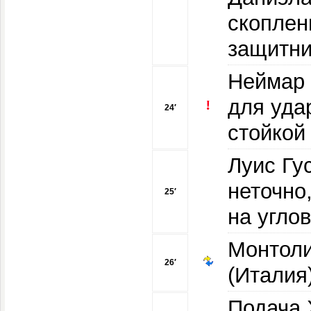
скоплен
защитни
Неймар 
для уда
24′
стойкой
Луис Гус
неточно
25′
на угло
Монтоли
26′
(Италия
Подача 