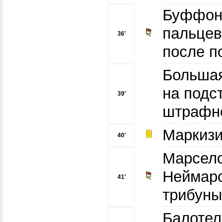
Буффон 
пальцев
36′
после п
Большая
на подс
39′
штрафно
Маркизи
40′
Марсело
Неймаром
41′
трибуны
Балотел