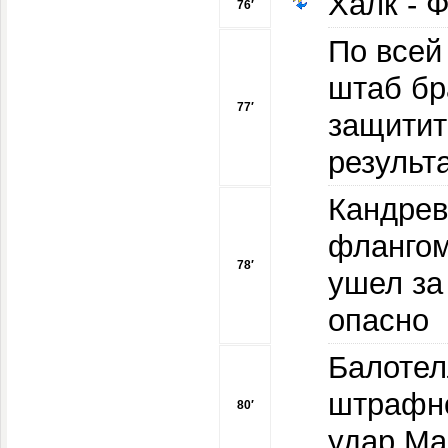
Халк - 
76′
По всей
штаб бр
77′
защитит
результа
Кандрев
флангом
78′
ушел за
опасно
Балотел
штрафно
80′
удар Ма