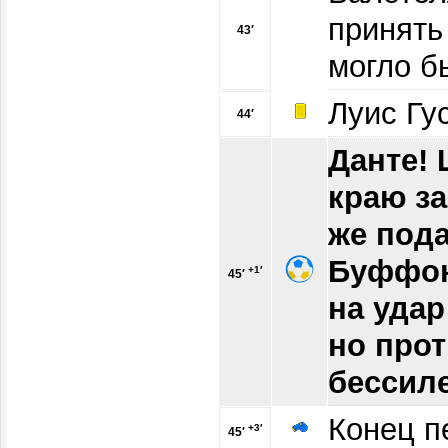
принять
43′
могло б
Луис Гу
44′
Данте!
краю за
же пода
Буффон
+1′
45′
на удар
но про
бессил
Конец п
+3′
45′