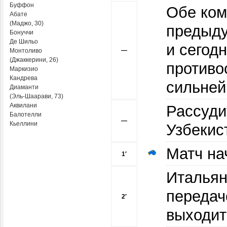
Буффон
Обе ком
Абате
(Маджо, 30)
предыду
Бонуччи
Де Шильо
и сегод
—
Монтоливо
(Джаккерини, 26)
противо
Маркизио
Кандрева
сильней
Диаманти
(Эль-Шаарави, 73)
Аквилани
Рассуди
Балотелли
—
Кьеллини
Узбекис
Матч на
1′
Итальян
передач
2′
выходит