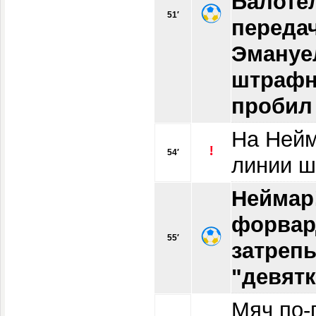
Балоте
51′
передач
Эмануел
штрафн
пробил
На Нейм
54′
линии ш
Неймар
форвард
55′
затреп
"девятк
Мяч по-