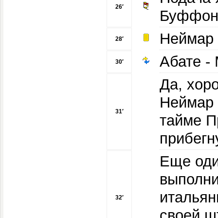
26′
Буффон
Неймар 
28′
Абате -
30′
Да, хор
Неймар 
31′
тайме П
прибегн
Еще од
выполни
итальян
32′
своей ш