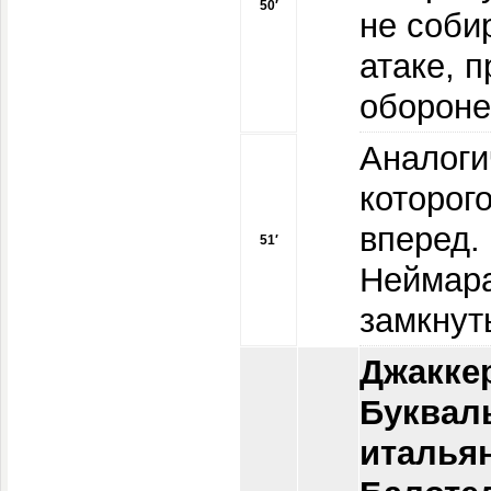
50′
не соби
атаке, 
обороне
Аналоги
которог
вперед.
51′
Неймара
замкнут
Джаккер
Букваль
итальян