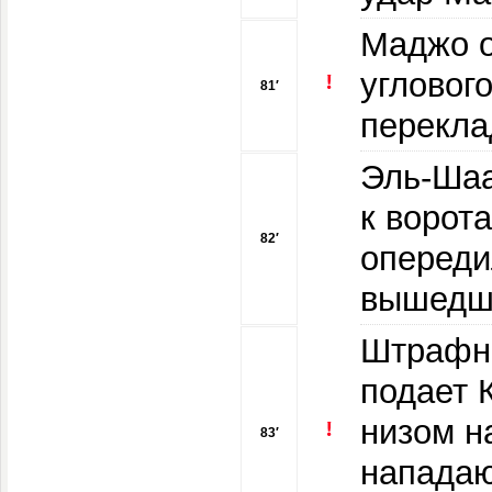
Маджо о
углового
81′
перекла
Эль-Шаа
к ворот
82′
опереди
вышедши
Штрафно
подает 
низом н
83′
напада