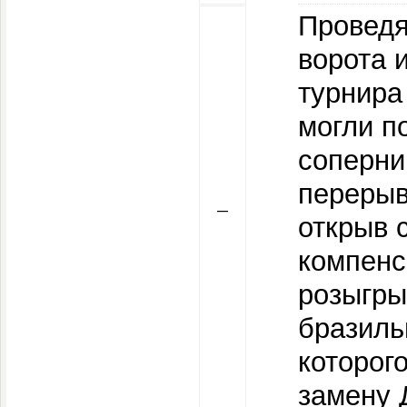
Проведя
ворота 
турнира
могли п
соперни
перерыв
—
открыв с
компенс
розыгры
бразиль
которог
замену 