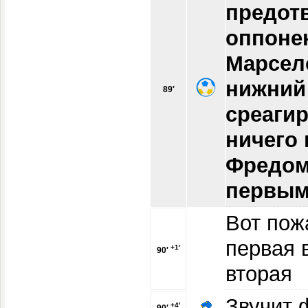
предот
оппонен
Марсел
нижний
89′
среагир
ничего 
Фредом
первым
Вот пож
первая в
+1′
90′
вторая
Звучит 
+4′