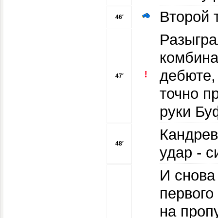
Второй 
46′
Разыгра
комбина
дебюте,
47′
точно п
руки Б
Кандрев
48′
удар - 
И снова
первого
на проп