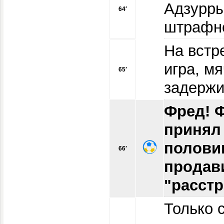
Адзурры
64′
штрафно
На встр
игра, м
65′
задержи
Фред! 
принял 
полови
66′
продав
"расст
Только 