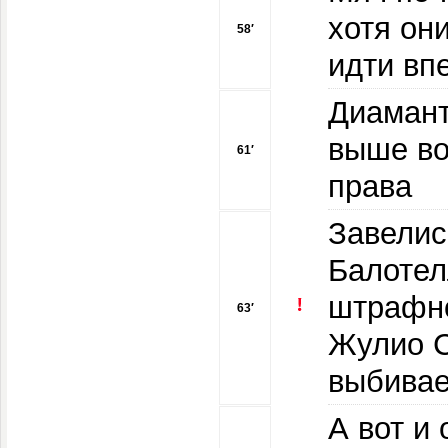
хотя он
58′
идти вп
Диамант
выше во
61′
права
Завелис
Балотел
штрафно
63′
Жулио С
выбивае
А вот и