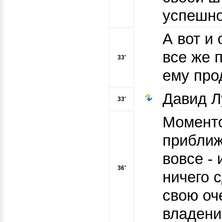
успешно
А вот и
все же 
33′
ему про
Давид Л
33′
Моменто
приближ
вовсе -
36′
ничего 
свою оч
владени