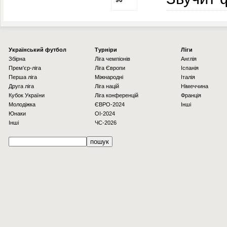
90′
Українcький футбол
Турніри
Ліги
Збірна
Ліга чемпіонів
Англія
Прем'єр-ліга
Ліга Європи
Іспанія
Перша ліга
Міжнародні
Італія
Друга ліга
Ліга націй
Німеччина
Кубок України
Ліга конференцій
Франція
Молодіжка
ЄВРО-2024
Інші
Юнаки
OI-2024
Інші
ЧС-2026