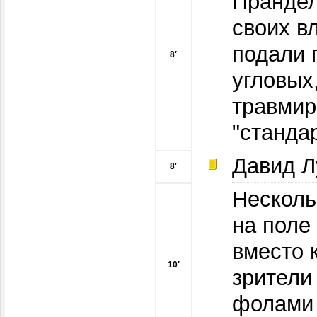
Прандел
своих в
подали 
8′
угловых,
травмир
"станда
Давид Л
8′
Несколь
на поле
вместо 
10′
зрители
фолами 