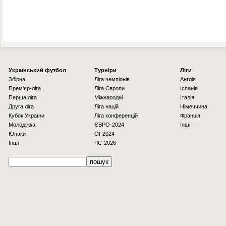
Українcький футбол
Турніри
Ліги
Збірна
Ліга чемпіонів
Англія
Прем'єр-ліга
Ліга Європи
Іспанія
Перша ліга
Міжнародні
Італія
Друга ліга
Ліга націй
Німеччина
Кубок України
Ліга конференцій
Франція
Молодіжка
ЄВРО-2024
Інші
Юнаки
OI-2024
Інші
ЧС-2026