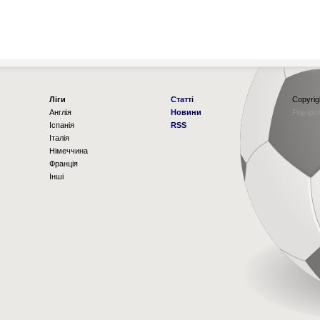
Ліги
Статті
Copyrig
Англія
Новини
Рорзро
Іспанія
RSS
Італія
Німеччина
Франція
Інші