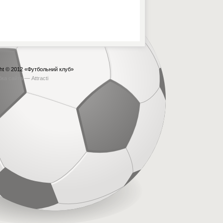
ht © 2012
«Футбольний клуб»
бка сайта —
Attracti