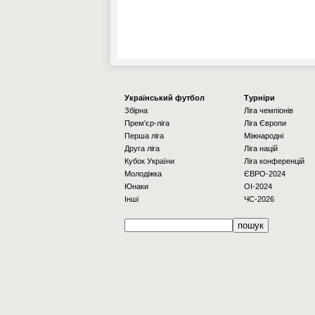
Українcький футбол
Турніри
Збірна
Ліга чемпіонів
Прем'єр-ліга
Ліга Європи
Перша ліга
Міжнародні
Друга ліга
Ліга націй
Кубок України
Ліга конференцій
Молодіжка
ЄВРО-2024
Юнаки
OI-2024
Інші
ЧС-2026