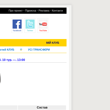
-
-
-
Про проект
Підписка
Реклама
Контакти
С-2019 (U-20)
ЧС-2022
МІЙ КЛУБ
отий КЛУБ
УСІ ТРАНСФЕРИ
. 10 тур. —. 13:00
Состав