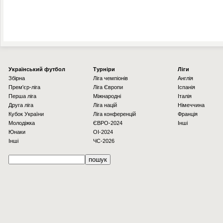
Українcький футбол
Турніри
Ліги
Збірна
Ліга чемпіонів
Англія
Прем'єр-ліга
Ліга Європи
Іспанія
Перша ліга
Міжнародні
Італія
Друга ліга
Ліга націй
Німеччина
Кубок України
Ліга конференцій
Франція
Молодіжка
ЄВРО-2024
Інші
Юнаки
OI-2024
Інші
ЧС-2026