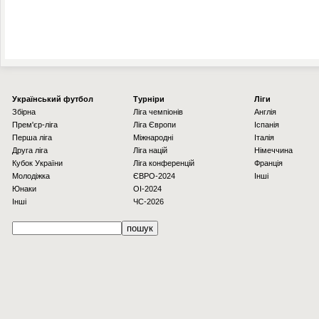
Українcький футбол
Турніри
Ліги
Збірна
Ліга чемпіонів
Англія
Прем'єр-ліга
Ліга Європи
Іспанія
Перша ліга
Міжнародні
Італія
Друга ліга
Ліга націй
Німеччина
Кубок України
Ліга конференцій
Франція
Молодіжка
ЄВРО-2024
Інші
Юнаки
OI-2024
Інші
ЧС-2026