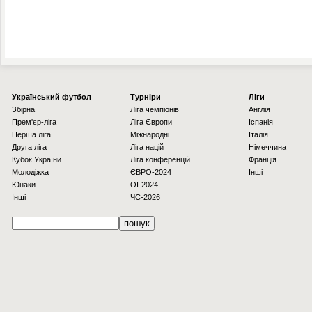
Українcький футбол
Турніри
Ліги
Збірна
Ліга чемпіонів
Англія
Прем'єр-ліга
Ліга Європи
Іспанія
Перша ліга
Міжнародні
Італія
Друга ліга
Ліга націй
Німеччина
Кубок України
Ліга конференцій
Франція
Молодіжка
ЄВРО-2024
Інші
Юнаки
OI-2024
Інші
ЧС-2026