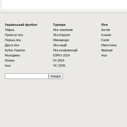
Українcький футбол
Турніри
Ліги
Збірна
Ліга чемпіонів
Англія
Прем'єр-ліга
Ліга Європи
Іспанія
Перша ліга
Міжнародні
Італія
Друга ліга
Ліга націй
Німеччина
Кубок України
Ліга конференцій
Франція
Молодіжка
ЄВРО-2024
Інші
Юнаки
OI-2024
Інші
ЧС-2026