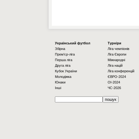
Українcький футбол
Турніри
Збірна
Ліга чемпіонів
Прем'єр-ліга
Ліга Європи
Перша ліга
Міжнародні
Друга ліга
Ліга націй
Кубок України
Ліга конференцій
Молодіжка
ЄВРО-2024
Юнаки
OI-2024
Інші
ЧС-2026