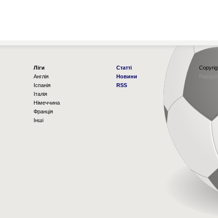
Ліги
Статті
Copyrig
Англія
Новини
Рорзро
Іспанія
RSS
Італія
Німеччина
Франція
Інші