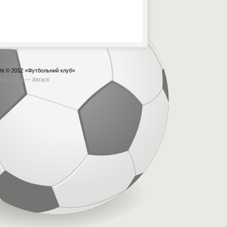
ht © 2012
«Футбольний клуб»
бка сайта —
Attracti