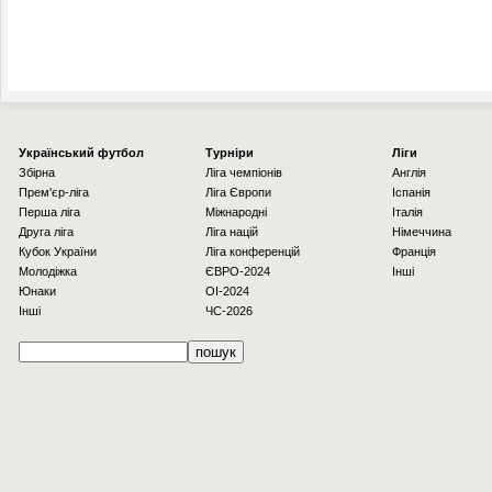
Українcький футбол
Турніри
Ліги
Збірна
Ліга чемпіонів
Англія
Прем'єр-ліга
Ліга Європи
Іспанія
Перша ліга
Міжнародні
Італія
Друга ліга
Ліга націй
Німеччина
Кубок України
Ліга конференцій
Франція
Молодіжка
ЄВРО-2024
Інші
Юнаки
OI-2024
Інші
ЧС-2026