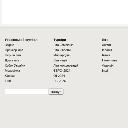
Українcький футбол
Турніри
Ліги
Збірна
Ліга чемпіонів
Англія
Прем'єр-ліга
Ліга Європи
Іспанія
Перша ліга
Міжнародні
Італія
Друга ліга
Ліга націй
Німеччина
Кубок України
Ліга конференцій
Франція
Молодіжка
ЄВРО-2024
Інші
Юнаки
OI-2024
Інші
ЧС-2026