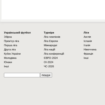
Українcький футбол
Турніри
Ліги
Збірна
Ліга чемпіонів
Англія
Прем'єр-ліга
Ліга Європи
Іспанія
Перша ліга
Міжнародні
Італія
Друга ліга
Ліга націй
Німеччина
Кубок України
Ліга конференцій
Франція
Молодіжка
ЄВРО-2024
Інші
Юнаки
OI-2024
Інші
ЧС-2026