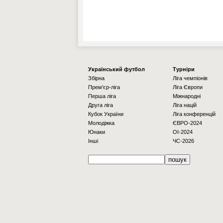
Українcький футбол
Турніри
Збірна
Ліга чемпіонів
Прем'єр-ліга
Ліга Європи
Перша ліга
Міжнародні
Друга ліга
Ліга націй
Кубок України
Ліга конференцій
Молодіжка
ЄВРО-2024
Юнаки
OI-2024
Інші
ЧС-2026