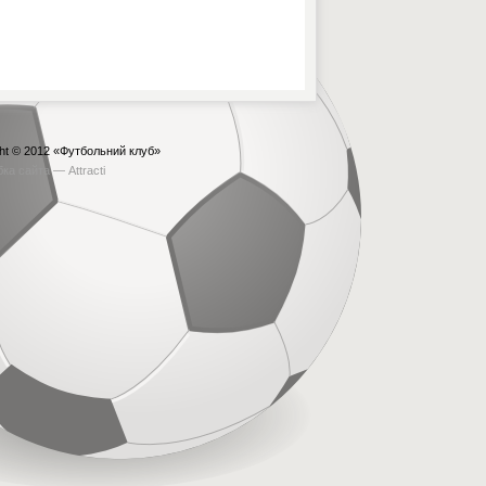
ht © 2012
«Футбольний клуб»
бка сайта —
Attracti