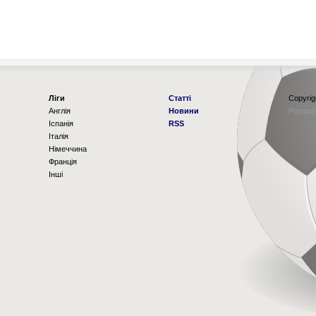
Ліги
Статті
Copyrig
Англія
Новини
Рорзро
Іспанія
RSS
Італія
Німеччина
Франція
Інші