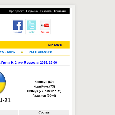
-
-
-
Про проект
Підписка
Реклама
Контакти
С-2019 (U-20)
ЧС-2022
МІЙ КЛУБ
отий КЛУБ
УСІ ТРАНСФЕРИ
 Група H. 2 тур. 5 вересня 2025. 19:00
Кревсун (69)
Корнійчук (73)
Синчук (77, з пенальті)
Гаджиєв (90+4)
U-21
Состав