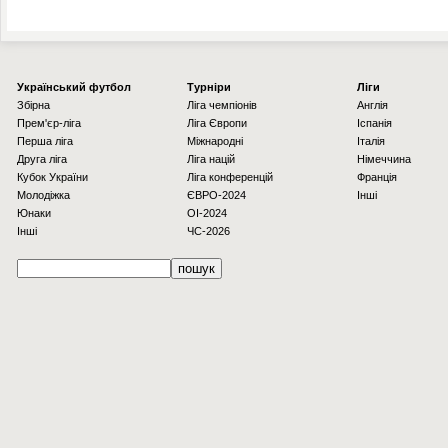
Українcький футбол
Турніри
Ліги
Збірна
Ліга чемпіонів
Англія
Прем'єр-ліга
Ліга Європи
Іспанія
Перша ліга
Міжнародні
Італія
Друга ліга
Ліга націй
Німеччина
Кубок України
Ліга конференцій
Франція
Молодіжка
ЄВРО-2024
Інші
Юнаки
OI-2024
Інші
ЧС-2026