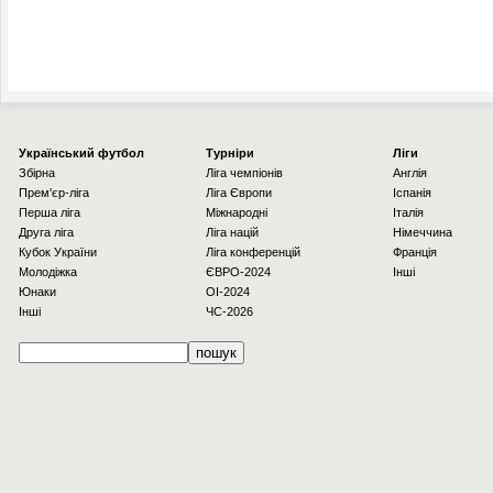
Українcький футбол
Турніри
Ліги
Збірна
Ліга чемпіонів
Англія
Прем'єр-ліга
Ліга Європи
Іспанія
Перша ліга
Міжнародні
Італія
Друга ліга
Ліга націй
Німеччина
Кубок України
Ліга конференцій
Франція
Молодіжка
ЄВРО-2024
Інші
Юнаки
OI-2024
Інші
ЧС-2026