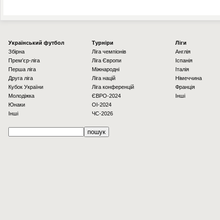
Українcький футбол
Турніри
Ліги
Збірна
Ліга чемпіонів
Англія
Прем'єр-ліга
Ліга Європи
Іспанія
Перша ліга
Міжнародні
Італія
Друга ліга
Ліга націй
Німеччина
Кубок України
Ліга конференцій
Франція
Молодіжка
ЄВРО-2024
Інші
Юнаки
OI-2024
Інші
ЧС-2026