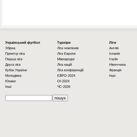
Українcький футбол
Турніри
Ліги
Збірна
Ліга чемпіонів
Англія
Прем'єр-ліга
Ліга Європи
Іспанія
Перша ліга
Міжнародні
Італія
Друга ліга
Ліга націй
Німеччина
Кубок України
Ліга конференцій
Франція
Молодіжка
ЄВРО-2024
Інші
Юнаки
OI-2024
Інші
ЧС-2026