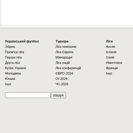
Українcький футбол
Турніри
Ліги
Збірна
Ліга чемпіонів
Англія
Прем'єр-ліга
Ліга Європи
Іспанія
Перша ліга
Міжнародні
Італія
Друга ліга
Ліга націй
Німеччина
Кубок України
Ліга конференцій
Франція
Молодіжка
ЄВРО-2024
Інші
Юнаки
OI-2024
Інші
ЧС-2026