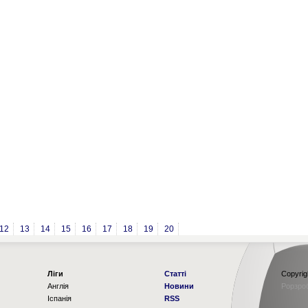
12
13
14
15
16
17
18
19
20
Ліги
Статті
Copyrig
Англія
Новини
Рорзро
Іспанія
RSS