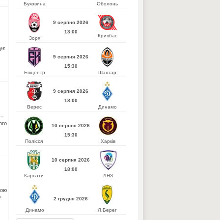
Буковина
Оболонь
9 серпня 2026
13:00
Кривбас
Зоря
вує
9 серпня 2026
15:30
Епіцентр
Шахтар
9 серпня 2026
18:00
Верес
Динамо
 –
ого
10 серпня 2026
15:30
Полісся
Харків
10 серпня 2026
18:00
Карпати
ЛНЗ
кою
у
2 грудня 2026
Динамо
Л.Берег