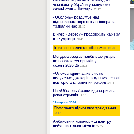
Найбільш коректною командою
чемпіонату України у минулому
сезоні став «Шахтар»
22:27
«Оболонь» роздумує над
підписанням першого легіонера за
тривалий час
21:35
Вінгер «Вересу» продовжить кар’єру
в «Кудрівці»
20:41
Ігнатенко залишає «Динамо»
19:58
Мендоза завдав найбільше ударів
по воротах суперників у
сезоні-2025/26
17:16
«Олександрія» за кількістю
вилучених джокерів в одному сезоні
повторила історичний рекорд
14:45
На «Оболонь Арені» йде серйозна
реконструкція
12:14
29 червня 2026
Ярмоленко відновлює тренування
23:12
Албанський новачок «Епіцентру»
вибув на кілька місяців
22:27