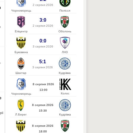
2 серпня 2026
и
Чорноморець
Полісся
3:0
2 серпня 2026
о
Епіцентр
Оболонь
0:0
3 серпня 2026
Буковина
ЛНЗ
5:1
»
3 серпня 2026
Шахтар
Кудрівка
8 серпня 2026
13:00
Колос
Чорноморець
є
8 серпня 2026
15:30
рії
Л.Берег
Кудрівка
8 серпня 2026
18:00