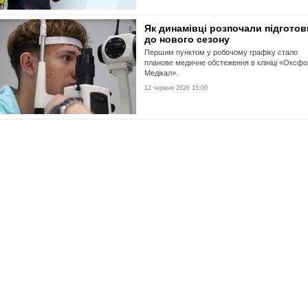
Як динамівці розпочали підготов
до нового сезону
Першим пунктом у робочому графіку стало
планове медичне обстеження в клініці «Оксфо
Медікал».
12 червня 2026 15:00