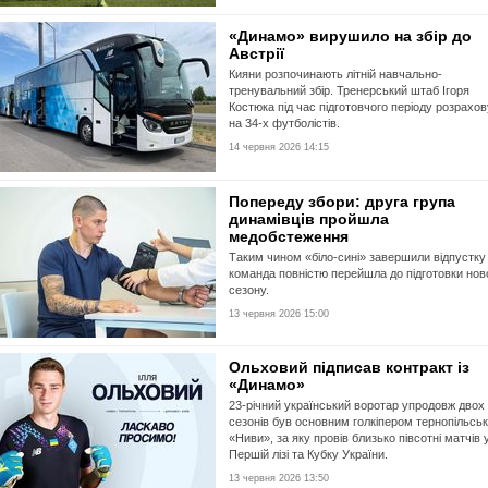
«Динамо» вирушило на збір до
Австрії
Кияни розпочинають літній навчально-
тренувальний збір. Тренерський штаб Ігоря
Костюка під час підготовчого періоду розрахо
на 34-х футболістів.
14 червня 2026 14:15
Попереду збори: друга група
динамівців пройшла
медобстеження
Таким чином «біло-сині» завершили відпустку
команда повністю перейшла до підготовки нов
сезону.
13 червня 2026 15:00
Ольховий підписав контракт із
«Динамо»
23-річний український воротар упродовж двох
сезонів був основним голкіпером тернопільсь
«Ниви», за яку провів близько півсотні матчів 
Першій лізі та Кубку України.
13 червня 2026 13:50