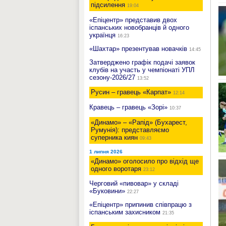
підсилення
19:04
«Епіцентр» представив двох
іспанських новобранців й одного
українця
16:23
«Шахтар» презентував новачків
14:45
Затверджено графік подачі заявок
клубів на участь у чемпіонаті УПЛ
сезону-2026/27
13:52
Русин – гравець «Карпат»
12:14
Кравець – гравець «Зорі»
10:37
«Динамо» – «Рапід» (Бухарест,
Румунія): представляємо
суперника киян
09:43
1 липня 2026
«Динамо» оголосило про відхід ще
одного воротаря
23:12
Черговий «пивовар» у складі
«Буковини»
22:27
«Епіцентр» припинив співпрацю з
іспанським захисником
21:35