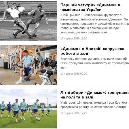
Перший хет-трик «Динамо» в
чемпіонатах України
Юрій Грицина – непересічний футболіст в
історичному літописі київського «Динамо». За
чотири роки, проведені у складі «біло-синіх», 
гравець записав на свій рахунок не один
знаковий для киян забитий м'яч.
17 червня 2026 12:30
«Динамо» в Австрії: напружена
робота в залі
Ввечері у вівторок динамівці змінили зелений
газон тренувального комплексу на тренажерн
зал.
17 червня 2026 00:30
Літні збори «Динамо»: тренуванн
на полі та в залі
У вівторок, 16 червня, команда Ігоря Костюка
продовжила роботу на літніх зборах в Австрії.
16 червня 2026 17:21