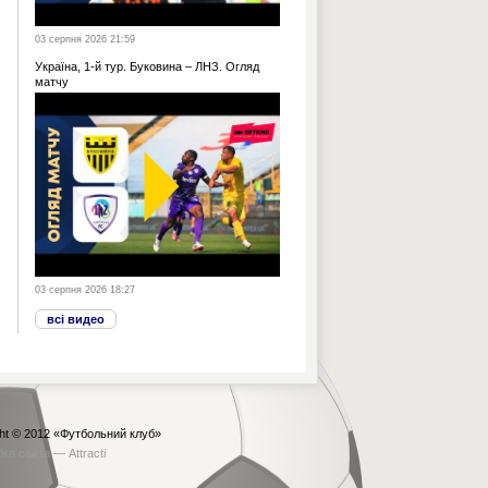
03 серпня 2026 21:59
Україна, 1-й тур. Буковина – ЛНЗ. Огляд
матчу
03 серпня 2026 18:27
всі видео
ht © 2012
«Футбольний клуб»
бка сайта —
Attracti