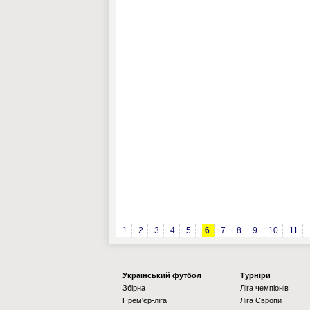
1
2
3
4
5
6
7
8
9
10
11
Українcький футбол
Турніри
Збірна
Ліга чемпіонів
Прем'єр-ліга
Ліга Європи