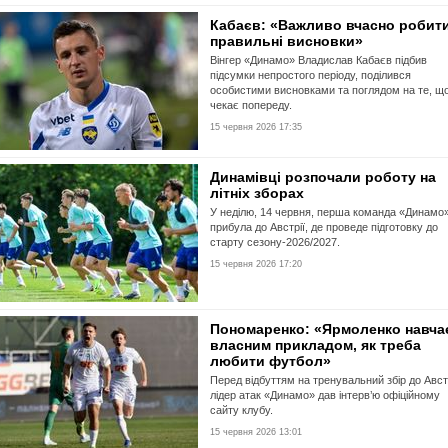
Кабаєв: «Важливо вчасно робит
правильні висновки»
Вінгер «Динамо» Владислав Кабаєв підбив
підсумки непростого періоду, поділився
особистими висновками та поглядом на те, щ
чекає попереду.
15 червня 2026 17:35
Динамівці розпочали роботу на
літніх зборах
У неділю, 14 червня, перша команда «Динамо
прибула до Австрії, де проведе підготовку до
старту сезону-2026/2027.
15 червня 2026 17:20
Пономаренко: «Ярмоленко навча
власним прикладом, як треба
любити футбол»
Перед відбуттям на тренувальний збір до Авст
лідер атак «Динамо» дав інтерв’ю офіційному
сайту клубу.
15 червня 2026 13:01