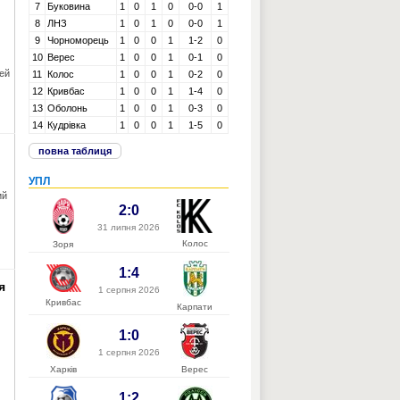
7
Буковина
1
0
1
0
0-0
1
8
ЛНЗ
1
0
1
0
0-0
1
9
Чорноморець
1
0
0
1
1-2
0
10
Верес
1
0
0
1
0-1
0
цей
11
Колос
1
0
0
1
0-2
0
12
Кривбас
1
0
0
1
1-4
0
13
Оболонь
1
0
0
1
0-3
0
14
Кудрівка
1
0
0
1
1-5
0
повна таблиця
УПЛ
ий
2:0
31 липня 2026
Колос
Зоря
1:4
я
1 серпня 2026
Кривбас
Карпати
1:0
1 серпня 2026
Харків
Верес
1:2