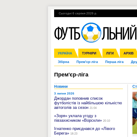
Сьогодні 6 серпня 2026 р.
Гарячі теми
УПЛ, 1-й тур
ВІЙНА
УКРАЇНА
Ліга чемпіонів
Англія
ЧС-2014
Іспанія
ЄВРО-2016
ТУРНІРИ
Ліга Європи
Італія
Росія
ЛІГИ
Німеччина
Міжнародні
Кубок ко
АРХІВ
Збірна
Прем'єр-ліга
Перша ліга
Дру
Прем'єр-ліга
Новини
Ст
3 липня 2026
Джордан поповнив список
футболістів із найбільшою кількістю
автоголів за сезон
21:04
«Зоря» уклала угоду з
півзахисником «Ворскли»
20:10
Ігнатенко приєднався до «Лівого
Берега»
18:23