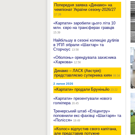
Попередня заявка «Динамо» на
чемпіонат України сезону-2026/27
17:26
«Карпати» заробили цього літа 10
млн. євро на трансферах гравців
15:39
Найбільшу в сезоні колекцію дублів
в УПЛ зібрали «Шахтар» та
Сторчоус
13:58
«Оболонь» орендувала захисника
«Харкова»
12:56
Динамо – ЛАСК (Австрія):
представляємо суперника киян
09:34
2 липня 2026
«Карпати» продали Бруніньйо
23:22
«Карпати» презентували нового
голкіпера
20:45
Тренерський штаб «Епіцентру»
поповнили екс-фахівці «Шахтаря» та
«Полісся»
19:49
«Колос» відпустив свого капітана,
але представив потужне