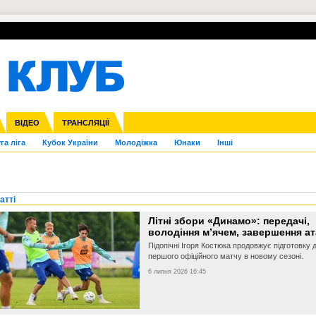
УПЛ-ПЕРЕХОДИ
СКРИЖАЛІ
ЄВРОКУБКИ
Зол
нфедерацій
Франція
ВІДЕО
Ліга націй
Інші
ЧЄ-2015 (U-21)
ТРАНСЛЯЦІЇ
Ліга конференцій
Копа Америка
ЄВРО-2024
ЧС-2018
OI-2024
ЄВРО-2020
ЧС-2026
Ч
га ліга
Кубок України
Молодіжка
Юнаки
Інші
атті
Літні збори «Динамо»: передачі,
володіння м’ячем, завершення ат
Підопічні Ігоря Костюка продовжує підготовку 
першого офіційного матчу в новому сезоні.
6 липня 2026 16:45