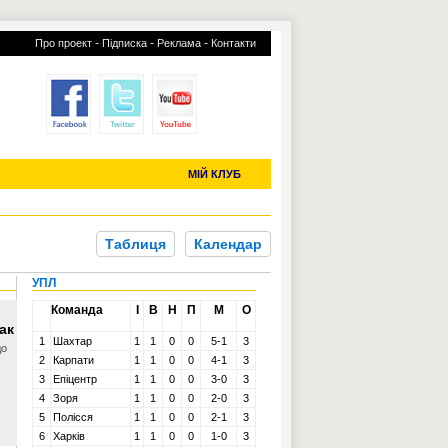
-
-
-
Про проект
Підписка
Реклама
Контакти
отий КЛУБ
УСІ ТРАНСФЕРИ
С-2019 (U-20)
ЧС-2022
МІЙ КЛУБ
Таблиця
Календар
УПЛ
Команда
І
В
Н
П
М
О
ак
1
Шахтар
1
1
0
0
5-1
3
до
2
Карпати
1
1
0
0
4-1
3
3
Епіцентр
1
1
0
0
3-0
3
4
Зоря
1
1
0
0
2-0
3
5
Полісся
1
1
0
0
2-1
3
6
Харків
1
1
0
0
1-0
3