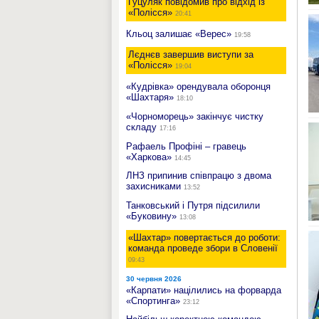
Гуцуляк повідомив про відхід із
«Полісся»
20:41
Кльоц залишає «Верес»
19:58
Лєднєв завершив виступи за
«Полісся»
19:04
«Кудрівка» орендувала оборонця
«Шахтаря»
18:10
«Чорноморець» закінчує чистку
складу
17:16
Рафаель Профіні – гравець
«Харкова»
14:45
ЛНЗ припинив співпрацю з двома
захисниками
13:52
Танковський і Путря підсилили
«Буковину»
13:08
«Шахтар» повертається до роботи:
команда проведе збори в Словенії
09:43
30 червня 2026
«Карпати» націлились на форварда
«Спортинга»
23:12