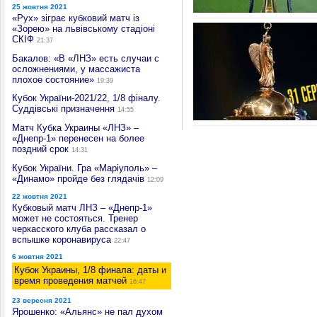
25 жовтня 2021
«Рух» зіграє кубковий матч із
«Зорею» на львівському стадіоні
СКІФ
21:37
Бакалов: «В «ЛНЗ» есть случаи с
осложнениями, у массажиста
плохое состояние»
19:39
Кубок України-2021/22, 1/8 фіналу.
Суддівські призначення
14:55
Матч Кубка Украины «ЛНЗ» –
«Днепр-1» перенесен на более
поздний срок
14:31
Кубок України. Гра «Марiуполь» –
«Динамо» пройде без глядачiв
12:09
22 жовтня 2021
Кубковый матч ЛНЗ – «Днепр-1»
может не состояться. Тренер
черкасского клуба рассказал о
вспышке коронавируса
22:47
6 жовтня 2021
Кубок Украины, 1/8 финала: даты и
время проведения матчей
16:47
23 вересня 2021
Ярошенко: «Альянс» не пал духом