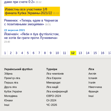
даже при счете 0:2»
23:12
Известны все участники 1/8
финала Кубка Украины-2021/22
21:13
Ременюк: «Теперь едем в Чернигов
с позитивными эмоциями»
18:51
22 вересня 2021
Йовічевіч: «Якби я був футболістом,
не хотів би грати проти Лучкевича»
23:40
1
2
3
4
5
6
7
8
9
10
11
12
13
14
15
16
1
Українcький футбол
Турніри
Ліги
Збірна
Ліга чемпіонів
Англія
Прем'єр-ліга
Ліга Європи
Іспанія
Перша ліга
Міжнародні
Італія
Друга ліга
Ліга націй
Німеччина
Кубок України
Ліга конференцій
Франція
Молодіжка
ЄВРО-2024
Інші
Юнаки
OI-2024
Інші
ЧС-2026