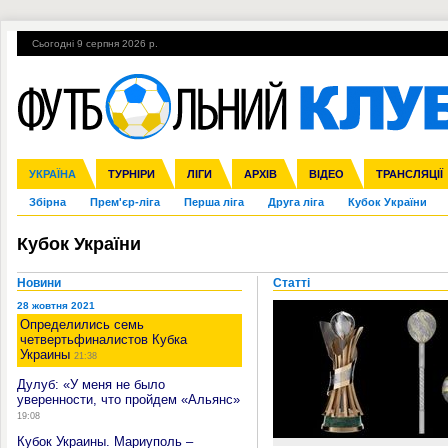
Сьогодні 9 серпня 2026 р.
Гарячі теми
УПЛ, 2-й тур
ВІЙНА
УПЛ-ПЕРЕХОДИ
УКРАЇНА
Ліга чемпіонів
Англія
ЧС-2014
Іспанія
ЄВРО-2016
ТУРНІРИ
Ліга Європи
Італія
Росія
ЛІГИ
Німеччина
Міжнародні
Кубок конфедерацій
АРХІВ
Франція
ВІДЕО
Ліга націй
Інші
ЧЄ-2015 (U-21
ТРАНСЛЯЦІЇ
Ліга конф
Збірна
Прем'єр-ліга
Перша ліга
Друга ліга
Кубок України
Кубок України
Новини
Статті
28 жовтня 2021
Определились семь
четвертьфиналистов Кубка
Украины
21:38
Дулуб: «У меня не было
уверенности, что пройдем «Альянс»
19:08
Кубок Украины. Мариуполь –