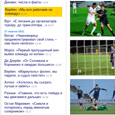
Динамо: числа и факты
13:02
Вербич: «Мы все работаем на
команду»
11:15
Вірт: «Є питання до організаторів
турніру, до транслятора…»
09:07
27 жовтня 2021
Витао: «Черноморец»
продемонстрировал свой стиль –
нам было нелегко»
23:36
Мороз: «Первый пропущенный мяч
выбил команду из колеи»
23:12
Де Дзерби: «От Соломона и
Корниенко я ожидаю большего»
22:49
Вербич: «Мариуполь» фолил, мы
падали, а судья свистел»
22:24
Антюх: «Хотелось бы сыграть
лучше и забить»
21:01
Ризнык: «Главное, что есть победа и
мы двигаемся дальше»
20:39
Остап Маркевич: «Сникли и
потерялись перед именитым
соперником»
20:17