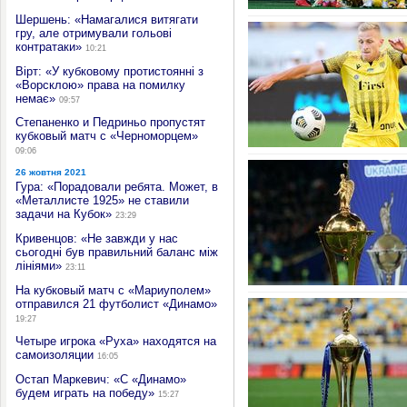
Шершень: «Намагалися витягати
гру, але отримували гольові
контратаки»
10:21
Вірт: «У кубковому протистоянні з
«Ворсклою» права на помилку
немає»
09:57
Степаненко и Педриньо пропустят
кубковый матч с «Черноморцем»
09:06
26 жовтня 2021
Гура: «Порадовали ребята. Может, в
«Металлисте 1925» не ставили
задачи на Кубок»
23:29
Кривенцов: «Не завжди у нас
сьогодні був правильний баланс між
лініями»
23:11
На кубковый матч с «Мариуполем»
отправился 21 футболист «Динамо»
19:27
Четыре игрока «Руха» находятся на
самоизоляции
16:05
Остап Маркевич: «С «Динамо»
будем играть на победу»
15:27