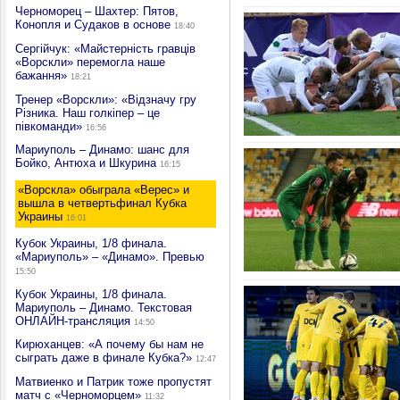
Черноморец – Шахтер: Пятов,
Конопля и Судаков в основе
18:40
Сергійчук: «Майстерність гравців
«Ворскли» перемогла наше
бажання»
18:21
Тренер «Ворскли»: «Відзначу гру
Різника. Наш голкіпер – це
півкоманди»
16:56
Мариуполь – Динамо: шанс для
Бойко, Антюха и Шкурина
16:15
«Ворскла» обыграла «Верес» и
вышла в четвертьфинал Кубка
Украины
16:01
Кубок Украины, 1/8 финала.
«Мариуполь» – «Динамо». Превью
15:50
Кубок Украины, 1/8 финала.
Мариуполь – Динамо. Текстовая
ОНЛАЙН-трансляция
14:50
Кирюханцев: «А почему бы нам не
сыграть даже в финале Кубка?»
12:47
Матвиенко и Патрик тоже пропустят
матч с «Черноморцем»
11:32