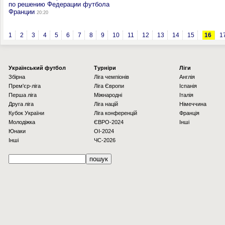
по решению Федерации футбола
Франции
20:20
1
2
3
4
5
6
7
8
9
10
11
12
13
14
15
16
1
Українcький футбол
Турніри
Ліги
Збірна
Ліга чемпіонів
Англія
Прем'єр-ліга
Ліга Європи
Іспанія
Перша ліга
Міжнародні
Італія
Друга ліга
Ліга націй
Німеччина
Кубок України
Ліга конференцій
Франція
Молодіжка
ЄВРО-2024
Інші
Юнаки
OI-2024
Інші
ЧС-2026