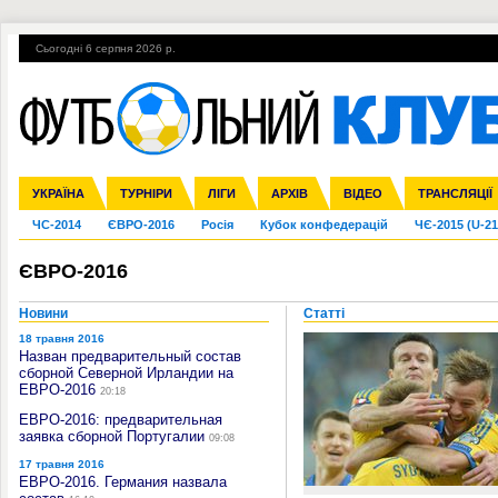
Сьогодні 6 серпня 2026 р.
Гарячі теми
УПЛ, 1-й тур
ВІЙНА
УПЛ-ПЕРЕХОДИ
УКРАЇНА
Збірна
Ліга чемпіонів
Англія
Іспанія
Прем'єр-ліга
ТУРНІРИ
Ліга Європи
Італія
Перша ліга
ЛІГИ
Німеччина
Міжнародні
АРХІВ
Друга ліга
Франція
ВІДЕО
Ліга націй
Кубок України
Інші
ТРАНСЛЯЦІЇ
Ліга конф
ЧС-2014
ЄВРО-2016
Росія
Кубок конфедерацій
ЧЄ-2015 (U-21
ЄВРО-2016
Новини
Статті
18 травня 2016
Назван предварительный состав
сборной Северной Ирландии на
ЕВРО-2016
20:18
ЕВРО-2016: предварительная
заявка сборной Португалии
09:08
17 травня 2016
ЕВРО-2016. Германия назвала