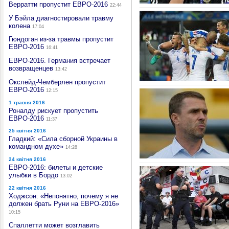
Верратти пропустит ЕВРО-2016
22:44
У Бэйла диагностировали травму
колена
17:04
Гюндоган из-за травмы пропустит
ЕВРО-2016
16:41
ЕВРО-2016. Германия встречает
возвращенцев
13:42
Окслейд-Чемберлен пропустит
ЕВРО-2016
12:15
1 травня 2016
Роналду рискует пропустить
ЕВРО-2016
11:37
25 квітня 2016
Гладкий: «Сила сборной Украины в
командном духе»
14:28
24 квітня 2016
ЕВРО-2016: билеты и детские
улыбки в Бордо
13:02
22 квітня 2016
Ходжсон: «Непонятно, почему я не
должен брать Руни на ЕВРО-2016»
10:15
Спаллетти может возглавить