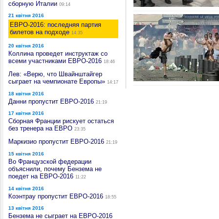
сборную Италии
09:14
21 квітня 2016
ЕВРО-2016: последняя партия
билетов на подходе
14:35
20 квітня 2016
Коллина проведет инструктаж со
всеми участниками ЕВРО-2016
18:46
Лев: «Верю, что Швайнштайгер
сыграет на чемпионате Европы»
14:17
18 квітня 2016
Данни пропустит ЕВРО-2016
21:19
17 квітня 2016
Сборная Франции рискует остаться
без тренера на ЕВРО
23:35
Маркизио пропустит ЕВРО-2016
21:19
15 квітня 2016
Во Французской федерации
объяснили, почему Бензема не
поедет на ЕВРО-2016
11:22
14 квітня 2016
Коэнтрау пропустит ЕВРО-2016
18:55
13 квітня 2016
Бензема не сыграет на ЕВРО-2016