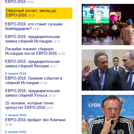
ЕВРО-2016
18:54
Обратный отсчет: месяц до
ЕВРО-2016
14:30
ЕВРО-2016: кто станет лучшим
бомбардиром?
14:07
ЕВРО-2016: предварительная
заявка сборной Исландии
12:13
Лагербек покинет сборную
Исландии после ЕВРО-2016
10:39
ЕВРО-2016: предварительная
заявка сборной Венгрии
10:17
9 травня 2016
ЕВРО-2016. Громкие события в
сборной Исландии
23:08
ЕВРО-2016: предварительная
заявка сборной Уэльса
20:14
15 человек, которые точно
пропустят ЕВРО-2016
18:47
7 травня 2016
ЕВРО-2016 пройдет без Компани
22:56
6 травня 2016