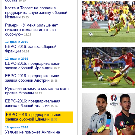
состав
16:10
Коста и Торрес не попали в
предварительную заявку сборной
Испании
15:35
Рибери: «У меня больше нет
никакого желания играть за
сборную»
13:24
13 травня 2016
ЕВРО-2016: заявка сборной
Франции
09:14
12 травня 2016
ЕВРО-2016: предварительная
заявка сборной Ирландии
20:31
ЕВРО-2016: предварительная
заявка сборной Австрии
18:58
Румыния огласила состав на матч
против Украины
18:13
ЕВРО-2016: предварительная
заявка сборной Бельгии
15:14
ЕВРО-2016: предварительная
заявка сборной Швеции
11:52
10 травня 2016
Уэлбек не поможет Англии на