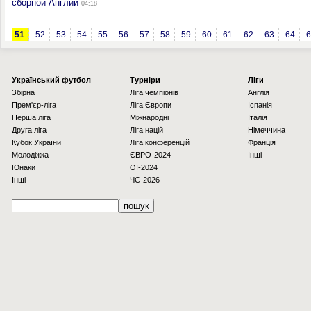
сборной Англии
04:18
51
52
53
54
55
56
57
58
59
60
61
62
63
64
6
Українcький футбол
Турніри
Ліги
Збірна
Ліга чемпіонів
Англія
Прем'єр-ліга
Ліга Європи
Іспанія
Перша ліга
Міжнародні
Італія
Друга ліга
Ліга націй
Німеччина
Кубок України
Ліга конференцій
Франція
Молодіжка
ЄВРО-2024
Інші
Юнаки
OI-2024
Інші
ЧС-2026