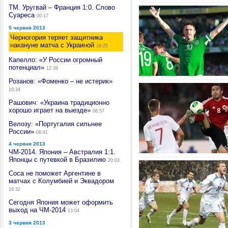
ТМ. Уругвай – Франция 1:0. Слово
Суареса
00:17
5 червня 2013
Черногория теряет защитника
накануне матча с Украиной
16:25
Капелло: «У России огромный
потенциал»
12:39
Розанов: «Фоменко – не истерик»
10:34
Рашович: «Украина традиционно
хорошо играет на выезде»
08:57
Велозу: «Португалия сильнее
России»
08:41
4 червня 2013
ЧМ-2014. Япония – Австралия 1:1.
Японцы с путевкой в Бразилию
20:03
Соса не поможет Аргентине в
матчах с Колумбией и Эквадором
16:32
Сегодня Япония может оформить
выход на ЧМ-2014
13:04
3 червня 2013