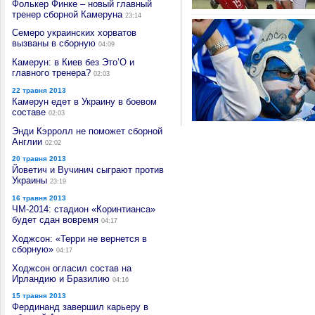
Фолькер Финке – новый главный
тренер сборной Камеруна
23:14
Семеро украинских хорватов
вызваны в сборную
04:09
Камерун: в Киев без Это’О и
главного тренера?
02:03
22 травня 2013
Камерун едет в Украину в боевом
составе
02:03
Энди Кэрролл не поможет сборной
Англии
02:02
20 травня 2013
Йоветич и Вучинич сыграют против
Украины
23:19
16 травня 2013
ЧМ-2014: стадион «Коринтианса»
будет сдан вовремя
04:17
Ходжсон: «Терри не вернется в
сборную»
04:17
Ходжсон огласил состав на
Ирландию и Бразилию
04:16
15 травня 2013
Фердинанд завершил карьеру в