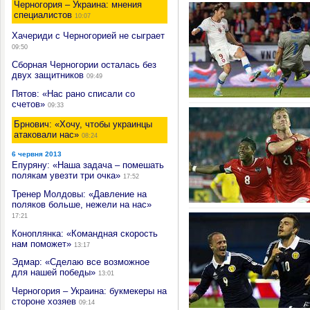
Черногория – Украина: мнения
специалистов
10:07
Хачериди с Черногорией не сыграет
09:50
Сборная Черногории осталась без
двух защитников
09:49
Пятов: «Нас рано списали со
счетов»
09:33
Брнович: «Хочу, чтобы украинцы
атаковали нас»
08:24
6 червня 2013
Епуряну: «Наша задача – помешать
полякам увезти три очка»
17:52
Тренер Молдовы: «Давление на
поляков больше, нежели на нас»
17:21
Коноплянка: «Командная скорость
нам поможет»
13:17
Эдмар: «Сделаю все возможное
для нашей победы»
13:01
Черногория – Украина: букмекеры на
стороне хозяев
09:14