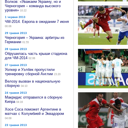
Волков: «Уважаем Украину, но и
Черногория – команда высокого
уровня»
10:22
1 червня 2013
ЧМ-2014. Европа в ожидании 7 июня
00:06
29 травня 2013
Черногория – Украина: арбитры из
Германии
01:55
28 травня 2013
Обрушилась часть крыши стадиона
для ЧМ-2014
02:06
27 травня 2013
Уолкер и Уэлбек пропустили
тренировку сборной Англии
23:20
Велозу вызван в национальную
сборную
04:10
24 травня 2013
Макридис отправился в сборную
Кипра
04:16
Хосе Соса поможет Аргентине в
матчах с Колумбией и Эквадором
04:09
23 травня 2013