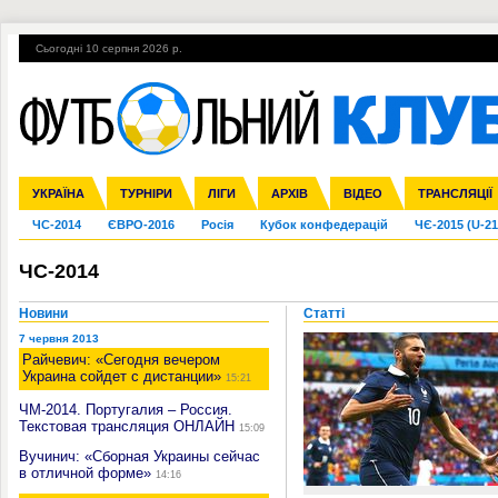
Сьогодні 10 серпня 2026 р.
Гарячі теми
УПЛ, 2-й тур
ВІЙНА
УПЛ-ПЕРЕХОДИ
УКРАЇНА
Збірна
Ліга чемпіонів
Англія
Іспанія
Прем'єр-ліга
ТУРНІРИ
Ліга Європи
Італія
Перша ліга
ЛІГИ
Німеччина
Міжнародні
АРХІВ
Друга ліга
Франція
ВІДЕО
Ліга націй
Кубок України
Інші
ТРАНСЛЯЦІЇ
Ліга конф
ЧС-2014
ЄВРО-2016
Росія
Кубок конфедерацій
ЧЄ-2015 (U-21
ЧС-2014
Новини
Статті
7 червня 2013
Райчевич: «Сегодня вечером
Украина сойдет с дистанции»
15:21
ЧМ-2014. Португалия – Россия.
Текстовая трансляция ОНЛАЙН
15:09
Вучинич: «Сборная Украины сейчас
в отличной форме»
14:16