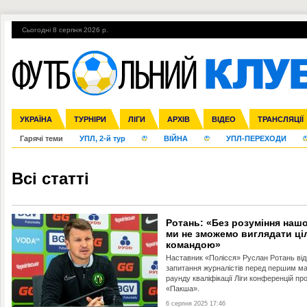
Сьогодні 8 серпня 2026 р.
УКРАЇНА
Збірна
Ліга чемпіонів
Англія
ЧС-2014
Іспанія
Прем'єр-ліга
ЄВРО-2016
ТУРНІРИ
Ліга Європи
Італія
Росія
Перша ліга
ЛІГИ
Німеччина
Міжнародні
Кубок конфедерацій
АРХІВ
Друга ліга
Франція
ВІДЕО
Ліга націй
Кубок України
Інші
ЧЄ-2015 (U-21
ТРАНСЛЯЦІЇ
Ліга конф
Гарячі теми
УПЛ, 2-й тур
ВІЙНА
УПЛ-ПЕРЕХОДИ
Всі статті
Ротань: «Без розуміння нашо
ми не зможемо виглядати ці
командою»
Наставник «Полісся» Руслан Ротань від
запитання журналістів перед першим ма
раунду кваліфікації Ліги конференцій пр
«Пакша».
6 серпня 2025 17:46