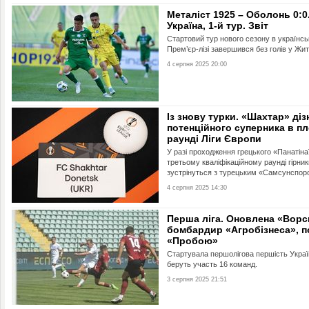
Металіст 1925 – Оболонь 0:0
Україна, 1-й тур. Звіт
Стартовий тур нового сезону в українсь
Прем’єр-лізі завершився без голів у Жит
4 серпня 2025 20:00
Із знову турки. «Шахтар» ді
потенційного суперника в п
раунді Ліги Європи
У разі проходження грецького «Панатіна
третьому кваліфікаційному раунді гірник
зустрінуться з турецьким «Самсунспор
4 серпня 2025 14:30
Перша ліга. Оновлена «Ворс
бомбардир «Агробізнеса», п
«Пробою»
Стартувала першолігова першість Україн
беруть участь 16 команд.
3 серпня 2025 21:51