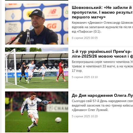
Шовковський: «Не забили й
пропустили. І маємо результ
першого матчу»
Керманич «Динамо» Олександр Шовков
відповів на запитання журналістів після
від «Пафоса» (0:1).
6 серпня 2025 00:05
1-й тур української Прем’єр-
ліги-2025/26 мовою чисел і 
Безпрограшна серія чинного чемпіона У
триває в чемпіонаті 33 матчі, а на чужом
17 ігор.
5 серпня 2025 13:10
До Дня народження Олега Л
Сьогодні свій 57-й День народження свя
видатний захисник та екс-тренер київсь
«Динамо» Олег Лужний.
5 серпня 2025 10:20