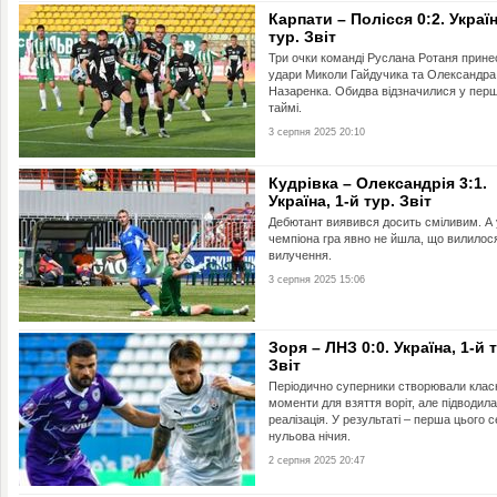
Карпати – Полісся 0:2. Україн
тур. Звіт
Три очки команді Руслана Ротаня прине
удари Миколи Гайдучика та Олександра
Назаренка. Обидва відзначилися у пер
таймі.
3 серпня 2025 20:10
Кудрівка – Олександрія 3:1.
Україна, 1-й тур. Звіт
Дебютант виявився досить сміливим. А у
чемпіона гра явно не йшла, що вилилос
вилучення.
3 серпня 2025 15:06
Зоря – ЛНЗ 0:0. Україна, 1-й 
Звіт
Періодично суперники створювали клас
моменти для взяття воріт, але підводила
реалізація. У результаті – перша цього 
нульова нічия.
2 серпня 2025 20:47