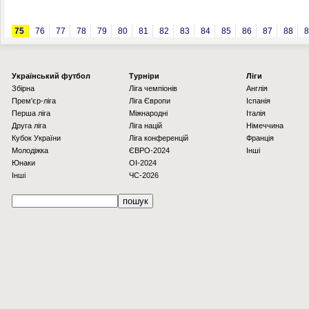
75
76
77
78
79
80
81
82
83
84
85
86
87
88
8
Українcький футбол
Турніри
Ліги
Збірна
Ліга чемпіонів
Англія
Прем'єр-ліга
Ліга Європи
Іспанія
Перша ліга
Міжнародні
Італія
Друга ліга
Ліга націй
Німеччина
Кубок України
Ліга конференцій
Франція
Молодіжка
ЄВРО-2024
Інші
Юнаки
OI-2024
Інші
ЧС-2026