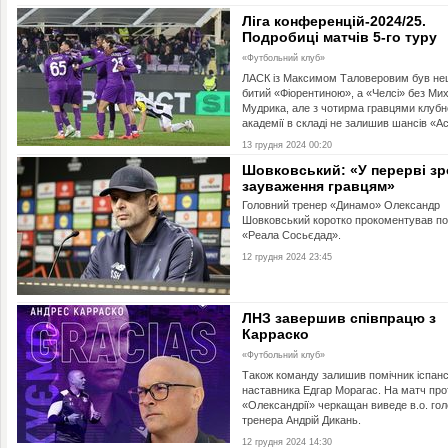
Ліга конференцій-2024/25.
Подробиці матчів 5-го туру
«Футбольний клуб»
ЛАСК із Максимом Таловеровим був н
битий «Фіорентиною», а «Челсі» без Ми
Мудрика, але з чотирма гравцями клубн
академії в складі не залишив шансів «Ас
13 грудня 2024 00:20
Шовковський: «У перерві з
зауваження гравцям»
Головний тренер «Динамо» Олександр
Шовковський коротко прокоментував по
«Реала Сосьєдад».
12 грудня 2024 23:45
ЛНЗ завершив співпрацю з
Карраско
«Футбольний клуб»
Також команду залишив помічник іспан
наставника Едгар Морагас. На матч про
«Олександрії» черкащан виведе в.о. го
тренера Андрій Дикань.
12 грудня 2024 14:30