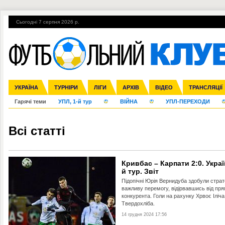
Сьогодні 7 серпня 2026 р.
УКРАЇНА
Збірна
Ліга чемпіонів
Англія
ЧС-2014
Іспанія
Прем'єр-ліга
ЄВРО-2016
ТУРНІРИ
Ліга Європи
Італія
Росія
Перша ліга
ЛІГИ
Німеччина
Міжнародні
Кубок конфедерацій
АРХІВ
Друга ліга
Франція
ВІДЕО
Ліга націй
Кубок України
Інші
ЧЄ-2015 (U-21
ТРАНСЛЯЦІЇ
Ліга конф
Гарячі теми
УПЛ, 1-й тур
ВІЙНА
УПЛ-ПЕРЕХОДИ
Всі статті
Кривбас – Карпати 2:0. Украї
й тур. Звіт
Підопічні Юрія Вернидуба здобули страт
важливу перемогу, відірвавшись від пр
конкурента. Голи на рахунку Хрвоє Іліча
Твердохліба.
14 грудня 2024 17:56