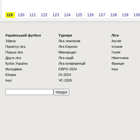
119
120
121
122
123
124
125
126
127
128
129
130
Українcький футбол
Турніри
Ліги
Збірна
Ліга чемпіонів
Англія
Прем'єр-ліга
Ліга Європи
Іспанія
Перша ліга
Міжнародні
Італія
Друга ліга
Ліга націй
Німеччина
Кубок України
Ліга конференцій
Франція
Молодіжка
ЄВРО-2024
Інші
Юнаки
OI-2024
Інші
ЧС-2026