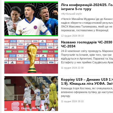
Ліга конференцій-2024/25. Г
інтриги 5-го туру
«Футбольний клуб»
«Челсі» Михайла Мудрика їде до Казахс
надією зберегти стовідсотковий результа
ЛАСК Максима Таловерова, який ще не
перемагав, гостюватиме у Флоренції.
12 грудня 2024 09:10
Названо господарів ЧС-2030
ЧС-2034
24-й чемпіонат світу проведуть Марокко
Португалія та Іспанія, крім того, три гри
відбудуться в Аргентині, Парагваї та Уру
Естафету у них прийме Саудівська Арав
11 грудня 2024 22:39
Корріку U19 – Динамо U19 1:4
1:9). Юнацька ліга УЄФА. Зві
Команда Ігоря Костюка, як і очікувалося,
впевнено оформила путівку до наступн
раунду.
11 грудня 2024 19:10