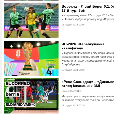
Ворскла – Лівий Берег 0:1. У
17-й тур. Звіт
У стартовому матчі 17-го туру УПЛ «Лів
у Полтаві здобув перемогу над «Ворскл
13 грудня 2024 19:16
ЧС-2026. Жеребкування
кваліфікаціі
У відборі на чемпіонат світу національна
України зіграє з переможцем пари Франц
Хорватія, а також із командами Ісландії 
Азербайджану.
13 грудня 2024 14:40
«Реал Сосьєдад» – «Динамо
огляд іспанських ЗМІ
Дмитро МАЛЯНОВ
Місцева преса задоволена як підсумком,
яскравою атакуючою грою сан-себастья
13 грудня 2024 09:00