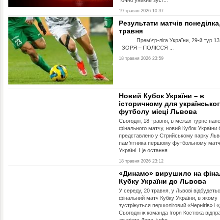
точно уникне зуст...
19 травня 2026 10:37
Результати матчів понеділка,
травня
Прем’єр-ліга України, 29-й тур 13
ЗОРЯ – ПОЛІССЯ ...
18 травня 2026 23:59
Новий Кубок України – в
історичному для українсько
футболу місці Львова
Сьогодні, 18 травня, в межах турне нап
фінального матчу, новий Кубок України 
представлено у Стрийському парку Льво
пам’ятника першому футбольному матч
Україні. Це остання...
18 травня 2026 23:12
«Динамо» вирушило на фіна
Кубку України до Львова
У середу, 20 травня, у Львові відбудеть
фінальний матч Кубку України, в якому
зустрінуться першоліговий «Чернігів» і 
Сьогодні ж команда Ігоря Костюка відп