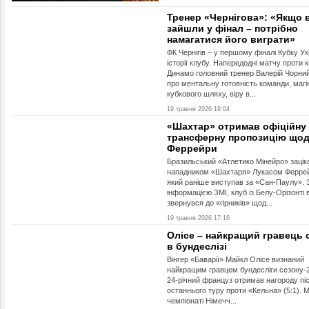
Тренер «Чернігова»: «Якщо 
зайшли у фінал – потрібно
намагатися його виграти»
ФК Чернігів – у першому фіналі Кубку Ук
історії клубу. Напередодні матчу проти 
Динамо головний тренер Валерій Чорний
про ментальну готовність команди, магі
кубкового шляху, віру в...
19 травня 2026 19:04
«Шахтар» отримав офіційну
трансферну пропозицію що
Феррейри
Бразильський «Атлетико Мінейро» зацік
нападником «Шахтаря» Лукасом Ферре
який раніше виступав за «Сан-Паулу». 
інформацією ЗМІ, клуб із Белу-Орізонті 
звернувся до «гірників» щод...
19 травня 2026 17:16
Олісе – найкращий гравець 
в бундеслізі
Вінгер «Баварії» Майкл Олісе визнаний
найкращим гравцем бундесліги сезону-2
24-річний француз отримав нагороду пі
останнього туру проти «Кельна» (5:1). 
чемпіонаті Німечч...