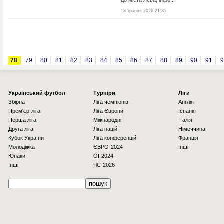
до міста Лева, інфо...
18 травня 2026 21:35
78
79
80
81
82
83
84
85
86
87
88
89
90
91
9
Українcький футбол
Турніри
Ліги
Збірна
Ліга чемпіонів
Англія
Прем'єр-ліга
Ліга Європи
Іспанія
Перша ліга
Міжнародні
Італія
Друга ліга
Ліга націй
Німеччина
Кубок України
Ліга конференцій
Франція
Молодіжка
ЄВРО-2024
Інші
Юнаки
OI-2024
Інші
ЧС-2026