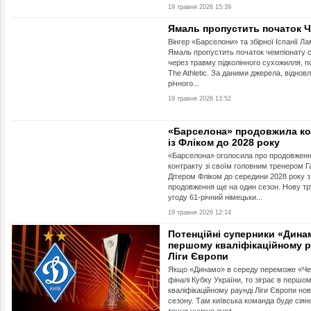
19 травня 2026 15:39
Ямаль пропустить початок Ч
Вінгер «Барселони» та збірної Іспанії Ла
Ямаль пропустить початок чемпіонату с
через травму підколінного сухожилля, 
The Athletic. За даними джерела, віднов
річного...
19 травня 2026 13:52
«Барселона» продовжила ко
із Фліком до 2028 року
«Барселона» оголосила про продовжен
контракту зі своїм головним тренером 
Дітером Фліком до середини 2028 року з
продовження ще на один сезон. Нову т
угоду 61-річний німецьки...
19 травня 2026 12:14
Потенційні суперники «Дина
першому кваліфікаційному р
Ліги Європи
Якщо «Динамо» в середу переможе «Чер
фіналі Кубку України, то зіграє в першо
кваліфікаційному раунді Ліги Європи но
сезону. Там київська команда буде сіян