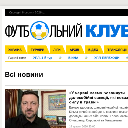
Сьогодні 6 серпня 2026 р.
УКРАЇНА
Збірна
Ліга чемпіонів
Англія
ЧС-2014
Іспанія
Прем'єр-ліга
ЄВРО-2016
ТУРНІРИ
Ліга Європи
Італія
Росія
Перша ліга
ЛІГИ
Німеччина
Міжнародні
Кубок конфедерацій
АРХІВ
Друга ліга
Франція
ВІДЕО
Ліга націй
Кубок України
Інші
ЧЄ-2015 (U-21
ТРАНСЛЯЦІЇ
Ліга конф
Гарячі теми
УПЛ, 1-й тур
ВІЙНА
УПЛ-ПЕРЕХОДИ
Всі новини
«У червні маємо розвинути
далекобійні санкції, які пока
силу в травні»
Бажаю здоров’я, шановні українці, украї
Кілька речей за цей день важливо сказа
доповідь наших військових: Головноко
Олександр Сирський та Генеральни...
19 травня 2026 20:00