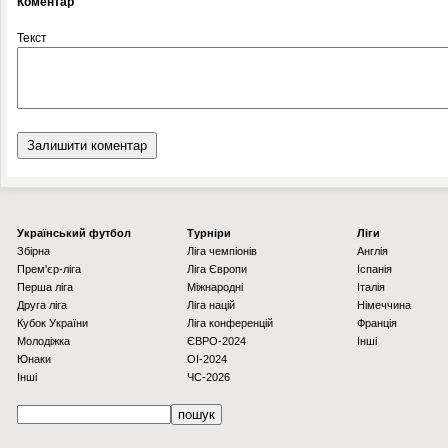
Коментар
Текст
Українcький футбол
Турніри
Ліги
Збірна
Ліга чемпіонів
Англія
Прем'єр-ліга
Ліга Європи
Іспанія
Перша ліга
Міжнародні
Італія
Друга ліга
Ліга націй
Німеччина
Кубок України
Ліга конференцій
Франція
Молодіжка
ЄВРО-2024
Інші
Юнаки
OI-2024
Інші
ЧС-2026