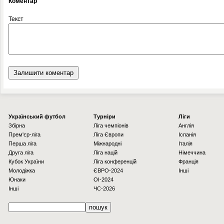
Коментар
Текст
Українcький футбол
Турніри
Ліги
Збірна
Ліга чемпіонів
Англія
Прем'єр-ліга
Ліга Європи
Іспанія
Перша ліга
Міжнародні
Італія
Друга ліга
Ліга націй
Німеччина
Кубок України
Ліга конференцій
Франція
Молодіжка
ЄВРО-2024
Інші
Юнаки
OI-2024
Інші
ЧС-2026