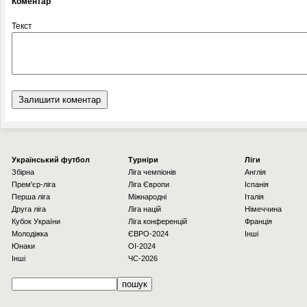
Коментар
Текст
Українcький футбол
Турніри
Ліги
Збірна
Ліга чемпіонів
Англія
Прем'єр-ліга
Ліга Європи
Іспанія
Перша ліга
Міжнародні
Італія
Друга ліга
Ліга націй
Німеччина
Кубок України
Ліга конференцій
Франція
Молодіжка
ЄВРО-2024
Інші
Юнаки
OI-2024
Інші
ЧС-2026