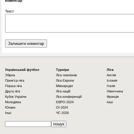
Коментар
Текст
Українcький футбол
Турніри
Ліги
Збірна
Ліга чемпіонів
Англія
Прем'єр-ліга
Ліга Європи
Іспанія
Перша ліга
Міжнародні
Італія
Друга ліга
Ліга націй
Німеччина
Кубок України
Ліга конференцій
Франція
Молодіжка
ЄВРО-2024
Інші
Юнаки
OI-2024
Інші
ЧС-2026