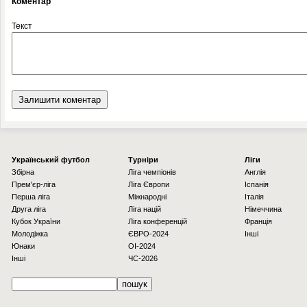
Коментар
Текст
Українcький футбол
Турніри
Ліги
Збірна
Ліга чемпіонів
Англія
Прем'єр-ліга
Ліга Європи
Іспанія
Перша ліга
Міжнародні
Італія
Друга ліга
Ліга націй
Німеччина
Кубок України
Ліга конференцій
Франція
Молодіжка
ЄВРО-2024
Інші
Юнаки
OI-2024
Інші
ЧС-2026