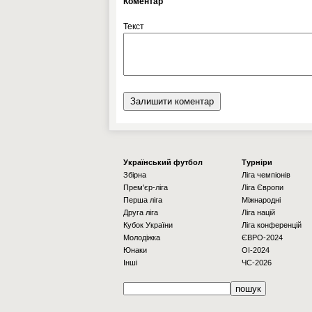
Коментар
Текст
Українcький футбол
Турніри
Збірна
Ліга чемпіонів
Прем'єр-ліга
Ліга Європи
Перша ліга
Міжнародні
Друга ліга
Ліга націй
Кубок України
Ліга конференцій
Молодіжка
ЄВРО-2024
Юнаки
OI-2024
Інші
ЧС-2026