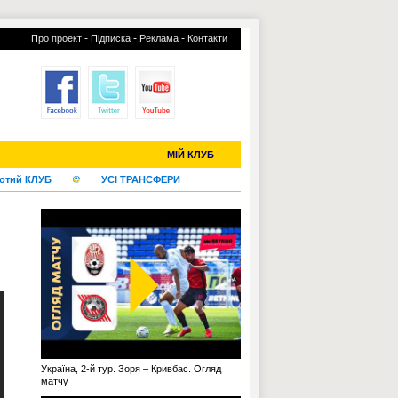
-
-
-
Про проект
Підписка
Реклама
Контакти
С-2019 (U-20)
ЧС-2022
МІЙ КЛУБ
отий КЛУБ
УСІ ТРАНСФЕРИ
Україна, 2-й тур. Зоря – Кривбас. Огляд
матчу