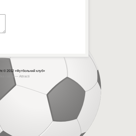
ht © 2012
«Футбольний клуб»
бка сайта —
Attracti