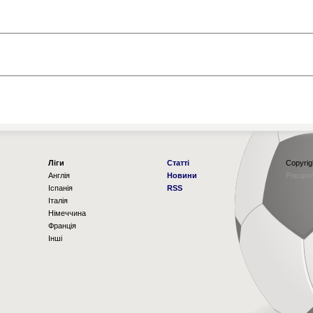
Ліги
Статті
Copyrig
Англія
Новини
Рорзро
Іспанія
RSS
Італія
Німеччина
Франція
Інші